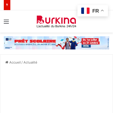
FR
Menu
Accueil
/
Actualité