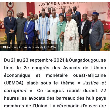
v
o
y
e
r
u
n
c
2e congrès des Avocats de l’UEMOA
o
u
Du 21 au 23 septembre 2021 à Ouagadougou, se
r
tient le 2e congrès des Avocats de l’Union
r
économique et monétaire ouest-africaine
i
(UEMOA) placé sous le thème «
Justice et
e
l
corruption
». Ce congrès réunit durant 72
heures les avocats des barreaux des huit pays
membres de l’Union. La cérémonie d’ouverture