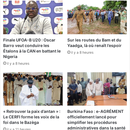
1
m
è
o
m
t
e
i
é
o
d
n
i
Finale UFOA-B U20 : Oscar
Sur les routes du Bam et du
d
Barro veut conduire les
Yaadga, là où renaît l’espoir
t
e
Étalons à la CAN en battant le
i
il y a 8 heures
s
Nigeria
o
l
il y a 8 heures
n
a
d
n
u
g
P
u
r
e
i
s
x
n
O
a
« Retrouver la paix d’antan » :
Burkina Faso : e-AGRÉMENT
r
t
Le CERFI forme les voix de la
officiellement lancé pour
a
i
foi dans le Bazèga
simplifier les procédures
n
o
administratives dans la santé
il y a 11 heures