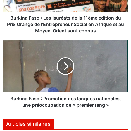
F
a
s
Burkina Faso : Les lauréats de la 11ème édition du
o
Prix Orange de l’Entrepreneur Social en Afrique et au
:
Moyen-Orient sont connus
L
e
B
s
u
l
r
a
k
u
i
r
n
é
a
a
F
t
a
s
s
Burkina Faso : Promotion des langues nationales,
d
o
une préoccupation de « premier rang »
e
:
l
P
a
r
Articles similaires
1
o