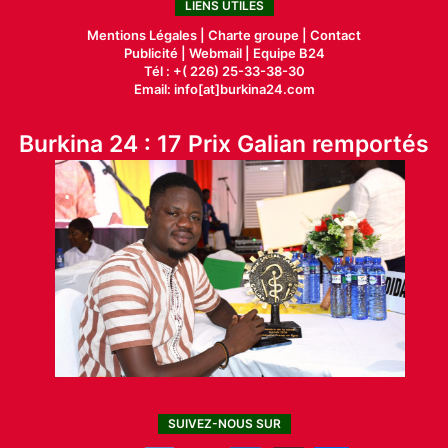
LIENS UTILES
Mentions Légales |
Charte groupe |
Contact
Publicité
|
Webmail |
Equipe B24
Tél : +( 226) 25-33-38-30
Email: info[at]burkina24.com
Burkina 24 : 17 Prix Galian remportés
SUIVEZ-NOUS SUR