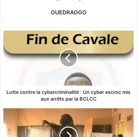
OUEDRAOGO
L
u
t
t
e
c
o
n
t
r
Lutte contre la cybercriminalité : Un cyber escroc mis
e
aux arrêts par la BCLCC
l
a
M
c
a
y
l
b
i
e