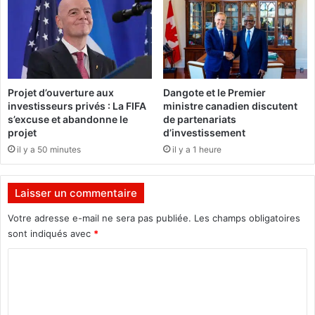
s
o
c
n
r
s
o
g
c
é
m
n
Projet d’ouverture aux
Dangote et le Premier
i
é
investisseurs privés : La FIFA
ministre canadien discutent
s
r
s’excuse et abandonne le
de partenariats
a
a
projet
d’investissement
u
l
il y a 50 minutes
il y a 1 heure
x
e
a
s
r
Laisser un commentaire
r
ê
Votre adresse e-mail ne sera pas publiée.
Les champs obligatoires
t
sont indiqués avec
*
s
C
p
a
o
r
m
l