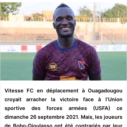
v
o
y
e
r
u
n
c
o
u
r
r
i
Vitesse FC en déplacement à Ouagadougou
e
croyait arracher la victoire face à l’Union
l
sportive des forces armées (USFA) ce
dimanche 26 septembre 2021. Mais, les joueurs
de Bobo-Dioulasso ont été contrariés par leur