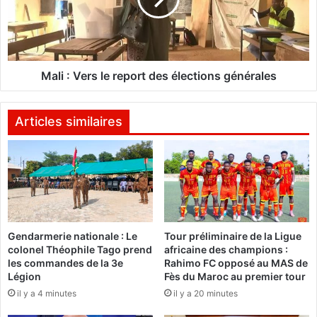
:
r
V
c
e
r
r
i
s
m
l
Mali : Vers le report des élections générales
i
e
n
r
a
e
Articles similaires
l
p
i
o
t
r
é
t
:
d
U
e
n
s
Gendarmerie nationale : Le
Tour préliminaire de la Ligue
c
é
colonel Théophile Tago prend
africaine des champions :
y
l
les commandes de la 3e
Rahimo FC opposé au MAS de
b
e
Légion
Fès du Maroc au premier tour
e
c
il y a 4 minutes
il y a 20 minutes
r
t
e
i