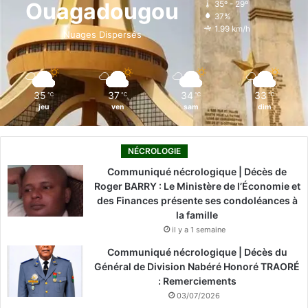
Ouagadougou
35º - 29º
37%
o
i
e
r
1.99 km/h
Nuages Dispersés
k
n
a
m
35
37
34
33
℃
℃
℃
℃
jeu
ven
sam
dim
NÉCROLOGIE
Communiqué nécrologique | Décès de
Roger BARRY : Le Ministère de l’Économie et
des Finances présente ses condoléances à
la famille
il y a 1 semaine
Communiqué nécrologique | Décès du
Général de Division Nabéré Honoré TRAORÉ
: Remerciements
03/07/2026