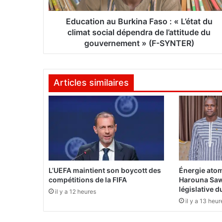
n
a
Education au Burkina Faso : « L’état du
u
climat social dépendra de l’attitude du
B
gouvernement » (F-SYNTER)
u
r
k
Articles similaires
i
n
a
F
a
s
o
:
«
L’UEFA maintient son boycott des
Énergie atom
L
compétitions de la FIFA
Harouna Saw
’
législative 
il y a 12 heures
é
il y a 13 heur
t
a