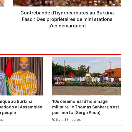
n
d
Contrebande d’hydrocarbures au Burkina
e
Faso : Des propriétaires de mini stations
d
s'en démarquent
’
h
y
d
r
o
c
a
r
b
u
r
ique au Burkina :
10e cérémonial d’hommage
e
adogo à l’Assemblée
militaire : « Thomas Sankara n’est
s
du peuple
pas mort » (Serge Poda)
a
es
il y a 13 heures
u
B