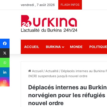
vendredi , 7 août 2026
FLASH INFOS
ACCUEIL
BURKINA
MONDE
POLITIQU
Accueil
/
Actualité
/
Déplacés internes au Burkina F
(NCR) suspendues jusqu’à nouvel ordre
Déplacés internes au Burkina
norvégien pour les réfugié
nouvel ordre