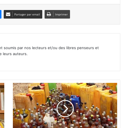
Partager par email
Imprimer
nt soumis par nos lecteurs et/ou des libres penseurs et
e leurs auteurs.
C
o
n
t
r
e
b
a