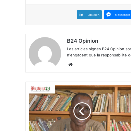
Linkedin
Messenger
B24 Opinion
Les articles signés B24 Opinion so
n'engagent que la responsabilité d
We
bsi
te
E
d
u
c
a
t
i
o