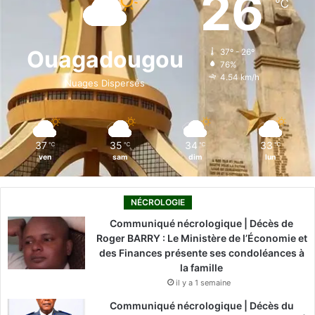
26
℃
b
e
u
a
o
o
d
b
g
k
Ouagadougou
37º - 26º
76%
o
i
e
r
4.54 km/h
Nuages Dispersés
k
n
a
m
37
35
34
33
℃
℃
℃
℃
ven
sam
dim
lun
NÉCROLOGIE
Communiqué nécrologique | Décès de
Roger BARRY : Le Ministère de l’Économie et
des Finances présente ses condoléances à
la famille
il y a 1 semaine
Communiqué nécrologique | Décès du