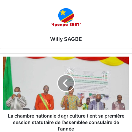
Willy SAGBE
L
a
c
h
a
m
b
r
e
n
La chambre nationale d’agriculture tient sa première
a
session statutaire de l’assemblée consulaire de
t
l'année