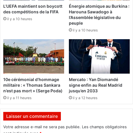
u
n
L’UEFA maintient son boycott
Énergie atomique au Burkina :
m
des compétitions de la FIFA
Harouna Sawadogo à
t
a
l’Assemblée législative du
s
il y a 10 heures
d
peuple
a
e
il y a 10 heures
p
i
r
n
e
A
m
f
i
r
è
i
r
c
e
a
10e cérémonial d’hommage
Mercato : Yan Diomandé
s
»
militaire : « Thomas Sankara
signe enfin au Real Madrid
e
e
n’est pas mort » (Serge Poda)
jusqu’en 2033
s
n
il y a 11 heures
il y a 12 heures
s
m
i
a
o
r
Laisser un commentaire
n
g
s
e
Votre adresse e-mail ne sera pas publiée.
Les champs obligatoires
t
d