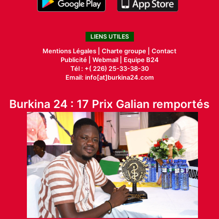
LIENS UTILES
Mentions Légales |
Charte groupe |
Contact
Publicité
|
Webmail |
Equipe B24
Tél : +( 226) 25-33-38-30
Email: info[at]burkina24.com
Burkina 24 : 17 Prix Galian remportés