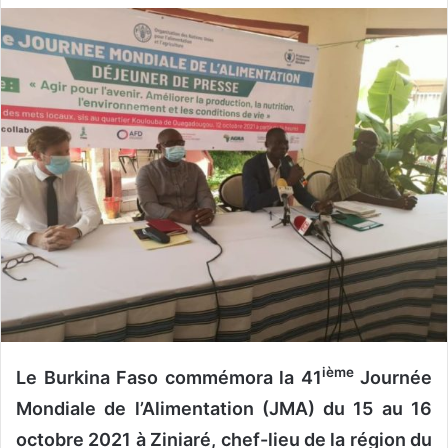
v
o
y
e
r
u
n
c
o
u
r
r
i
e
l
ième
Le Burkina Faso commémora la 41
Journée
Mondiale de l’Alimentation (JMA) du 15 au 16
octobre 2021 à Ziniaré, chef-lieu de la région du