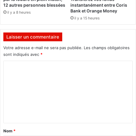
n
e
12 autres personnes blessées
instantanément entre Coris
s
Bank et Orange Money
il y a 8 heures
m
il y a 15 heures
a
l
a
Laisser un commentaire
d
e
Votre adresse e-mail ne sera pas publiée.
Les champs obligatoires
s
sont indiqués avec
*
e
C
t
d
o
e
m
s
p
m
r
e
i
n
s
o
t
n
a
n
Nom
*