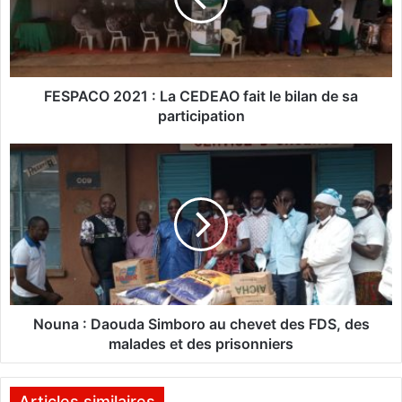
C
O
2
0
2
FESPACO 2021 : La CEDEAO fait le bilan de sa
1
participation
:
L
N
a
o
C
u
E
n
D
a
E
:
A
D
O
a
f
o
a
u
Nouna : Daouda Simboro au chevet des FDS, des
i
d
malades et des prisonniers
t
a
l
S
e
i
Articles similaires