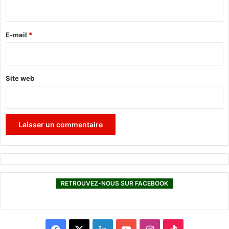
i
i
e
r
r
s
e
E-mail
*
*
Site web
RETROUVEZ-NOUS SUR FACEBOOK