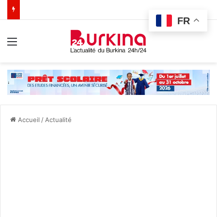
FR
Menu
Accueil
/
Actualité