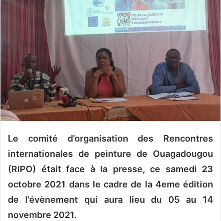
r
u
n
c
o
u
r
r
i
e
l
Le comité d’organisation des Rencontres
internationales de peinture de Ouagadougou
(RIPO) était face à la presse, ce samedi 23
octobre 2021 dans le cadre de la 4eme édition
de l’évènement qui aura lieu du 05 au 14
novembre 2021.