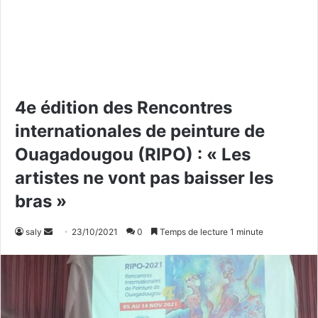
4e édition des Rencontres
internationales de peinture de
Ouagadougou (RIPO) : « Les
artistes ne vont pas baisser les
bras »
saly
E
23/10/2021
0
Temps de lecture 1 minute
n
v
o
y
e