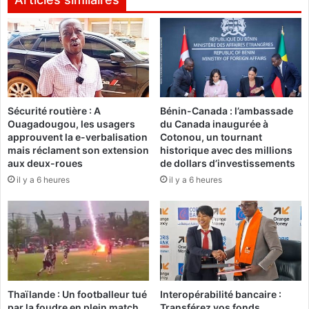
b
m
i
b
l
o
a
r
n
o
d
a
e
u
Sécurité routière : A
Bénin-Canada : l’ambassade
s
c
Ouagadougou, les usagers
du Canada inaugurée à
a
h
approuvent la e-verbalisation
Cotonou, un tournant
p
e
mais réclament son extension
historique avec des millions
a
v
aux deux-roues
de dollars d’investissements
r
e
il y a 6 heures
il y a 6 heures
t
t
i
d
c
e
i
s
p
F
a
D
t
S
i
,
Thaïlande : Un footballeur tué
Interopérabilité bancaire :
o
d
par la foudre en plein match,
Transférez vos fonds