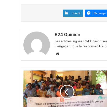
Linkedin
Messenger
B24 Opinion
Les articles signés B24 Opinion so
n'engagent que la responsabilité d
We
bsi
te
R
e
n
f
o
r
c