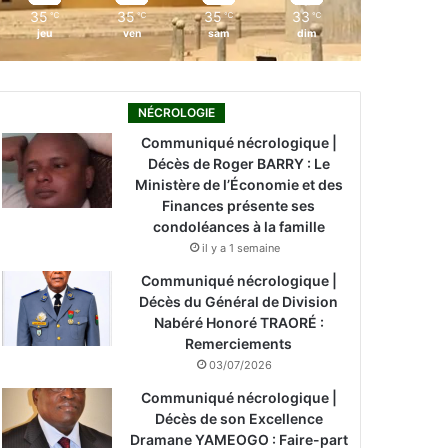
35
35
35
33
℃
℃
℃
℃
jeu
ven
sam
dim
NÉCROLOGIE
Communiqué nécrologique |
Décès de Roger BARRY : Le
Ministère de l’Économie et des
Finances présente ses
condoléances à la famille
il y a 1 semaine
Communiqué nécrologique |
Décès du Général de Division
Nabéré Honoré TRAORÉ :
Remerciements
03/07/2026
Communiqué nécrologique |
Décès de son Excellence
Dramane YAMEOGO : Faire-part