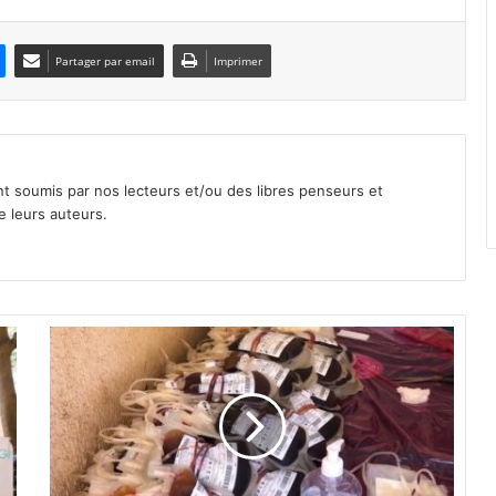
Partager par email
Imprimer
nt soumis par nos lecteurs et/ou des libres penseurs et
e leurs auteurs.
P
a
l
u
d
i
s