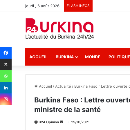
jeudi , 6 août 2026
FLASH INFOS
ACCUEIL
BURKINA
MONDE
POLITIQU
Accueil
/
Actualité
/
Burkina Faso : Lettre ouverte 
Burkina Faso : Lettre ouver
ministre de la santé
B24 Opinion
E
29/10/2021
n