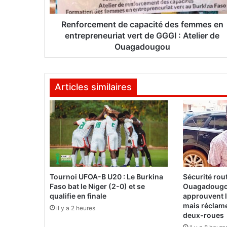
e
m
e
Renforcement de capacité des femmes en
n
entrepreneuriat vert de GGGI : Atelier de
t
Ouagadougou
d
e
c
Articles similaires
a
p
a
c
i
t
é
d
e
Tournoi UFOA-B U20 : Le Burkina
Sécurité rout
s
Faso bat le Niger (2-0) et se
Ouagadougo
f
qualifie en finale
approuvent l
e
mais réclam
il y a 2 heures
m
deux-roues
m