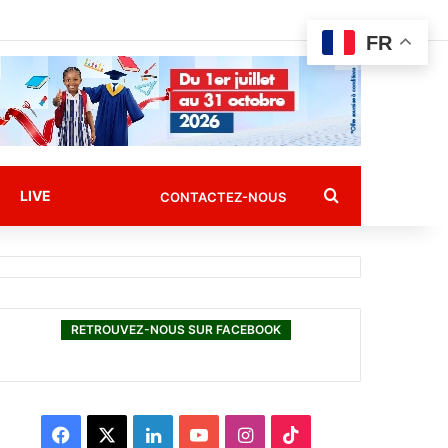
FR
Rechercher
LIVE
CONTACTEZ-NOUS
RETROUVEZ-NOUS SUR FACEBOOK
F
X
L
Y
I
T