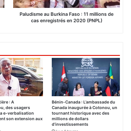
m
e
a
Paludisme au Burkina Faso : 11 millions de
u
cas enregistrés en 2020 (PNPL)
B
u
r
k
i
n
a
F
a
s
o
:
1
ière : A
Bénin-Canada : L’ambassade du
1
u, des usagers
Canada inaugurée à Cotonou, un
m
a e-verbalisation
tournant historique avec des
i
ent son extension aux
millions de dollars
l
d’investissements
l