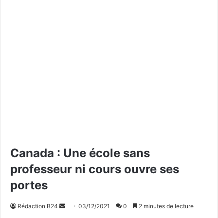
Canada : Une école sans
professeur ni cours ouvre ses
portes
Rédaction B24
E
03/12/2021
0
2 minutes de lecture
n