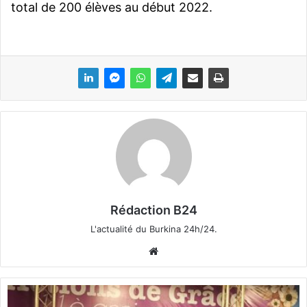
total de 200 élèves au début 2022.
Rédaction B24
L'actualité du Burkina 24h/24.
We
bsi
te
R
e