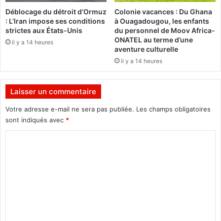
g
l
Déblocage du détroit d’Ormuz
Colonie vacances : Du Ghana
r
a
: L’Iran impose ses conditions
à Ouagadougou, les enfants
a
r
strictes aux États-Unis
du personnel de Moov Africa-
m
é
ONATEL au terme d’une
il y a 14 heures
m
d
aventure culturelle
e
u
il y a 14 heures
s
c
p
t
o
i
Laisser un commentaire
u
o
r
n
Votre adresse e-mail ne sera pas publiée.
Les champs obligatoires
s
d
sont indiqués avec
*
é
u
C
d
c
u
o
o
i
û
m
r
t
e
d
m
l
e
e
e
s
s
m
n
t