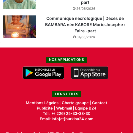
part
26/06/2026
Communiqué nécrologique | Décès de
BAMBARA née KABORE Marie Josephe :
Faire -part
01/06/2026
NOS APPLICATIONS
LIENS UTILES
Mentions Légales |
Charte groupe |
Contact
Publicité
|
Webmail |
Equipe B24
Tél : +( 226) 25-33-38-30
Email: info[at]burkina24.com