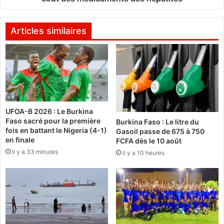
p
c
a
o
c
p
Articles similaires
t
h
T
o
V
n
e
:
:
D
P
e
l
UFOA-B 2026 : Le Burkina
n
a
Faso sacré pour la première
Burkina Faso : Le litre du
o
i
fois en battant le Nigeria (4-1)
Gasoil passe de 675 à 750
u
d
en finale
FCFA dès le 10 août
v
o
il y a 33 minutes
il y a 10 heures
e
y
a
e
u
r
x
p
p
o
r
u
o
r