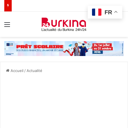
FR
Menu
Accueil
/
Actualité