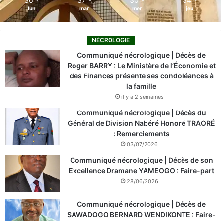
36
37
30
34
lun
mar
mer
jeu
NÉCROLOGIE
Communiqué nécrologique | Décès de
Roger BARRY : Le Ministère de l’Économie et
des Finances présente ses condoléances à
la famille
il y a 2 semaines
Communiqué nécrologique | Décès du
Général de Division Nabéré Honoré TRAORÉ
: Remerciements
03/07/2026
Communiqué nécrologique | Décès de son
Excellence Dramane YAMEOGO : Faire-part
28/06/2026
Communiqué nécrologique | Décès de
SAWADOGO BERNARD WENDIKONTE : Faire-