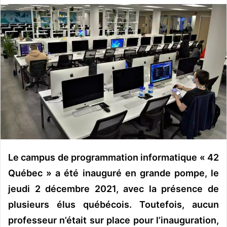
v
o
y
e
r
u
n
c
o
u
r
r
Le campus de programmation informatique « 42
i
e
Québec » a été inauguré en grande pompe, le
l
jeudi 2 décembre 2021, avec la présence de
plusieurs élus québécois. Toutefois, aucun
professeur n’était sur place pour l’inauguration,