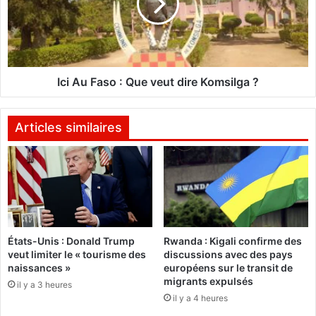
n
u
e
F
b
a
o
s
i
o
t
:
Ici Au Faso : Que veut dire Komsilga ?
e
Q
d
u
e
e
Articles similaires
n
v
u
e
i
u
t
t
à
d
c
i
i
r
États-Unis : Donald Trump
Rwanda : Kigali confirme des
e
e
veut limiter le « tourisme des
discussions avec des pays
l
K
naissances »
européens sur le transit de
o
o
migrants expulsés
il y a 3 heures
u
m
il y a 4 heures
v
s
e