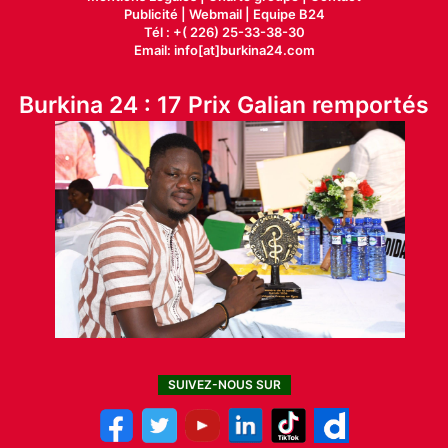
Publicité
|
Webmail |
Equipe B24
Tél : +( 226) 25-33-38-30
Email: info[at]burkina24.com
Burkina 24 : 17 Prix Galian remportés
SUIVEZ-NOUS SUR