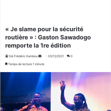
« Je slame pour la sécurité
routière » : Gaston Sawadogo
remporte la 1re édition
Sié Frédéric Kambou
E
05/12/2021
0
n
Temps de lecture 1 minute
v
o
y
e
r
u
n
c