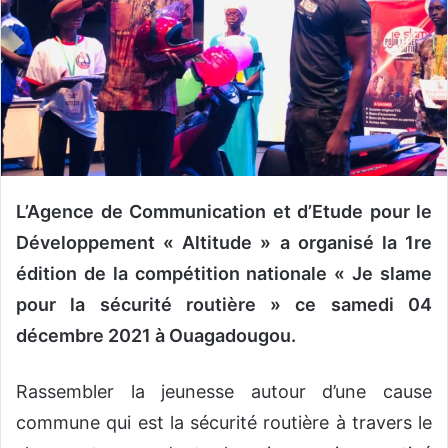
o
u
r
r
i
e
l
L’Agence de Communication et d’Etude pour le
Développement « Altitude » a organisé la 1re
édition de la compétition nationale « Je slame
pour la sécurité routière » ce samedi 04
décembre 2021 à Ouagadougou.
Rassembler la jeunesse autour d’une cause
commune qui est la sécurité routière à travers le