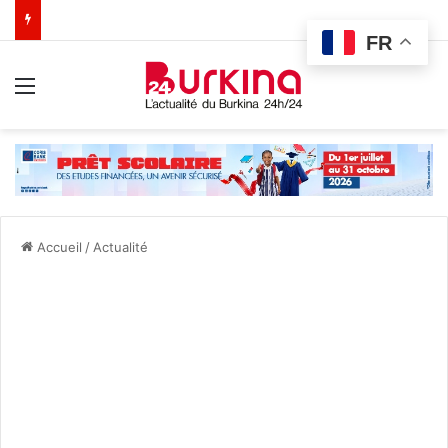
FR
Menu
Accueil
/
Actualité