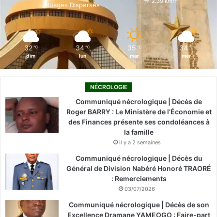
2.39 km/h
Nuages Dispersés
k
n
a
m
32
34
35
34
℃
℃
℃
℃
dim
lun
mar
mer
NÉCROLOGIE
Communiqué nécrologique | Décès de
Roger BARRY : Le Ministère de l’Économie et
des Finances présente ses condoléances à
la famille
il y a 2 semaines
Communiqué nécrologique | Décès du
Général de Division Nabéré Honoré TRAORÉ
: Remerciements
03/07/2026
Communiqué nécrologique | Décès de son
Excellence Dramane YAMEOGO : Faire-part