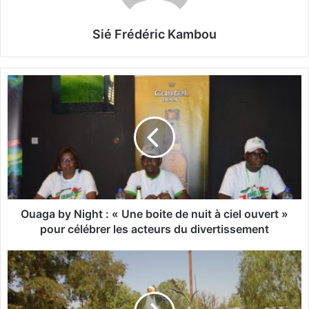
Sié Frédéric Kambou
O
u
a
g
a
b
y
N
i
g
Ouaga by Night : « Une boite de nuit à ciel ouvert »
h
pour célébrer les acteurs du divertissement
t
:
I
«
c
i
U
A