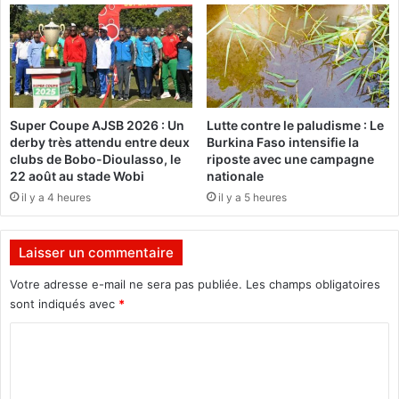
i
r
l
t
g
a
»
?
p
o
Super Coupe AJSB 2026 : Un
Lutte contre le paludisme : Le
u
derby très attendu entre deux
Burkina Faso intensifie la
r
clubs de Bobo-Dioulasso, le
riposte avec une campagne
c
22 août au stade Wobi
nationale
é
il y a 4 heures
il y a 5 heures
l
é
b
Laisser un commentaire
r
e
Votre adresse e-mail ne sera pas publiée.
Les champs obligatoires
r
sont indiqués avec
*
l
C
e
s
o
a
m
c