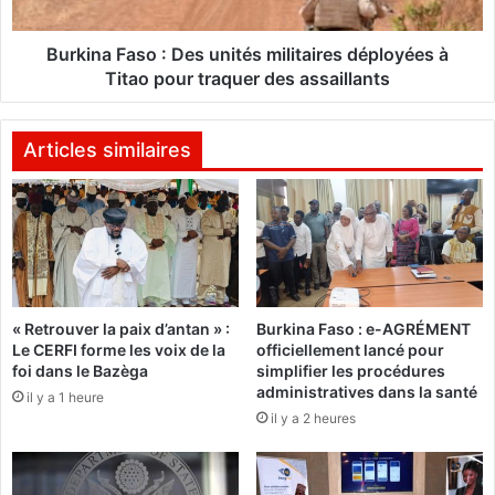
r
F
d
a
e
s
Burkina Faso : Des unités militaires déployées à
l
o
Titao pour traquer des assaillants
a
:
C
D
o
e
Articles similaires
a
s
l
u
i
n
t
i
i
t
o
é
n
s
« Retrouver la paix d’antan » :
Burkina Faso : e-AGRÉMENT
c
m
Le CERFI forme les voix de la
officiellement lancé pour
i
i
foi dans le Bazèga
simplifier les procédures
t
l
administratives dans la santé
il y a 1 heure
o
i
il y a 2 heures
y
t
e
a
n
i
n
r