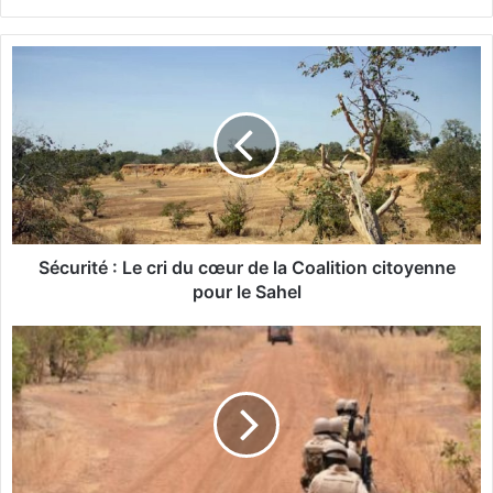
S
é
c
u
r
i
t
é
:
L
Sécurité : Le cri du cœur de la Coalition citoyenne
e
pour le Sahel
c
r
B
i
u
d
r
u
k
c
i
œ
n
u
a