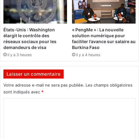
e
e
p
s
o
d
u
é
États-Unis : Washington
« PengMe » : La nouvelle
r
p
élargit le contrôle des
solution numérique pour
l
l
réseaux sociaux pour les
faciliter l’avance sur salaire au
e
o
demandeurs de visa
Burkina Faso
S
y
il y a 3 heures
il y a 4 heures
a
é
h
e
e
s
Laisser un commentaire
l
à
T
Votre adresse e-mail ne sera pas publiée.
Les champs obligatoires
i
sont indiqués avec
*
t
C
a
o
o
p
m
o
u
m
r