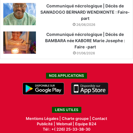
Communiqué nécrologique | Décès de
SAWADOGO BERNARD WENDIKONTE : Faire-
part
26/06/2026
Communiqué nécrologique | Décès de
BAMBARA née KABORE Marie Josephe :
Faire -part
01/06/2026
NOS APPLICATIONS
LIENS UTILES
Mentions Légales |
Charte groupe |
Contact
Publicité
|
Webmail |
Equipe B24
Tél : +( 226) 25-33-38-30