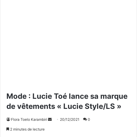
Mode : Lucie Toé lance sa marque
de vêtements « Lucie Style/LS »
Flora Toelo Karambiri
E
20/12/2021
0
n
2 minutes de lecture
v