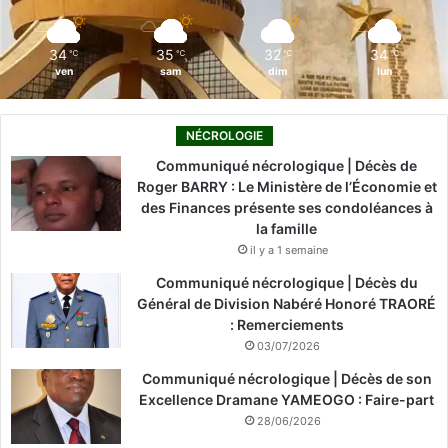
m
34
35
32
34
℃
℃
℃
℃
ven
sam
dim
lun
NÉCROLOGIE
Communiqué nécrologique | Décès de
Roger BARRY : Le Ministère de l’Économie et
des Finances présente ses condoléances à
la famille
il y a 1 semaine
Communiqué nécrologique | Décès du
Général de Division Nabéré Honoré TRAORÉ
: Remerciements
03/07/2026
Communiqué nécrologique | Décès de son
Excellence Dramane YAMEOGO : Faire-part
28/06/2026