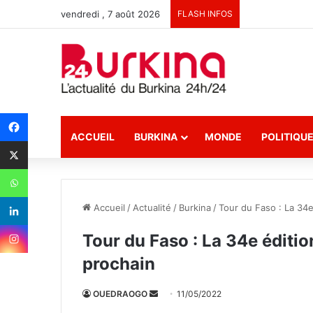
vendredi , 7 août 2026
FLASH INFOS
ACCUEIL
BURKINA
MONDE
POLITIQU
Accueil
/
Actualité
/
Burkina
/
Tour du Faso : La 34e
Tour du Faso : La 34e éditi
prochain
OUEDRAOGO
E
11/05/2022
n