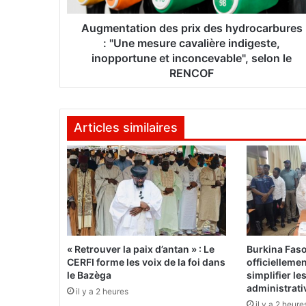
t
i
Augmentation des prix des hydrocarbures
o
: "Une mesure cavalière indigeste,
n
inopportune et inconcevable", selon le
d
RENCOF
e
s
p
Articles similaires
r
i
x
d
e
s
h
y
d
« Retrouver la paix d’antan » : Le
Burkina Fas
r
CERFI forme les voix de la foi dans
officielleme
o
le Bazèga
simplifier l
c
administrati
il y a 2 heures
a
il y a 2 heure