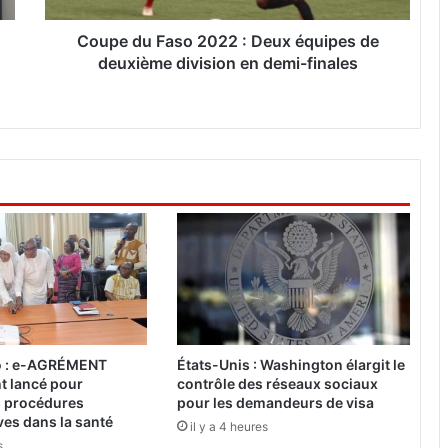
a
s
Coupe du Faso 2022 : Deux équipes de
o
deuxième division en demi-finales
2
0
2
2
:
D
e
u
x
é
q
u
i
p
o : e-AGRÉMENT
États-Unis : Washington élargit le
e
nt lancé pour
contrôle des réseaux sociaux
s
es procédures
pour les demandeurs de visa
d
ves dans la santé
il y a 4 heures
e
s