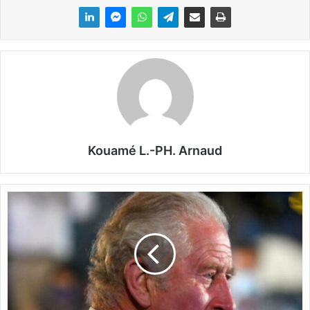
Kouamé L.-PH. Arnaud
R
o
y
a
u
m
e
-