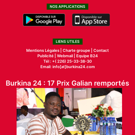
NOS APPLICATIONS
LIENS UTILES
Mentions Légales |
Charte groupe |
Contact
Publicité
|
Webmail |
Equipe B24
Tél : +( 226) 25-33-38-30
Email: info[at]burkina24.com
Burkina 24 : 17 Prix Galian remportés