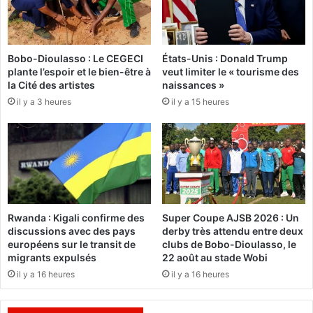
T
t
ê
d
t
e
e
Bobo-Dioulasso : Le CEGECI
États-Unis : Donald Trump
m
-
plante l’espoir et le bien-être à
veut limiter le « tourisme des
i
à
la Cité des artistes
naissances »
g
-
il y a 3 heures
il y a 15 heures
r
t
a
ê
n
t
t
e
s
e
a
n
u
t
R
r
Rwanda : Kigali confirme des
Super Coupe AJSB 2026 : Un
w
e
discussions avec des pays
derby très attendu entre deux
a
A
européens sur le transit de
clubs de Bobo-Dioulasso, le
n
’
migrants expulsés
22 août au stade Wobi
d
S
il y a 16 heures
il y a 16 heures
a
a
e
l
s
f