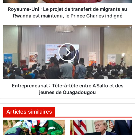
U
n
Royaume-Uni : Le projet de transfert de migrants au
i
Rwanda est maintenu, le Prince Charles indigné
:
L
E
e
n
p
t
r
r
o
e
j
p
e
r
t
e
d
n
e
e
Entrepreneuriat : Tête-à-tête entre A’Salfo et des
t
u
jeunes de Ouagadougou
r
r
a
i
n
a
Articles similaires
s
t
f
e
:
r