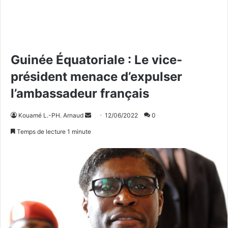
Guinée Équatoriale : Le vice-
président menace d’expulser
l’ambassadeur français
Kouamé L.-PH. Arnaud
E
12/06/2022
0
n
Temps de lecture 1 minute
v
o
y
e
r
u
n
c