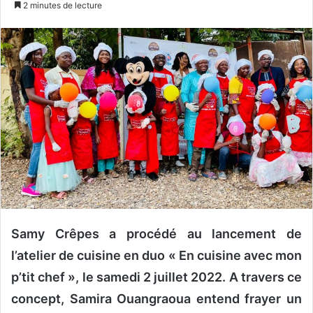
2 minutes de lecture
v
o
y
e
r
u
n
c
o
u
r
r
i
Samy Crêpes a procédé au lancement de
e
l
l’atelier de cuisine en duo « En cuisine avec mon
p’tit chef », le samedi 2 juillet 2022. A travers ce
concept, Samira Ouangraoua entend frayer un