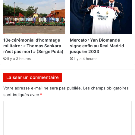
e
E
c
x
t
c
i
e
o
l
n
l
10e cérémonial d’hommage
Mercato : Yan Diomandé
s
e
militaire : « Thomas Sankara
signe enfin au Real Madrid
d
n
n’est pas mort » (Serge Poda)
jusqu’en 2033
a
c
il y a 3 heures
il y a 4 heures
n
e
s
P
l
a
Laisser un commentaire
e
u
c
l
Votre adresse e-mail ne sera pas publiée.
Les champs obligatoires
h
-
sont indiqués avec
*
a
H
o
e
C
s
n
o
a
r
c
m
i
t
S
m