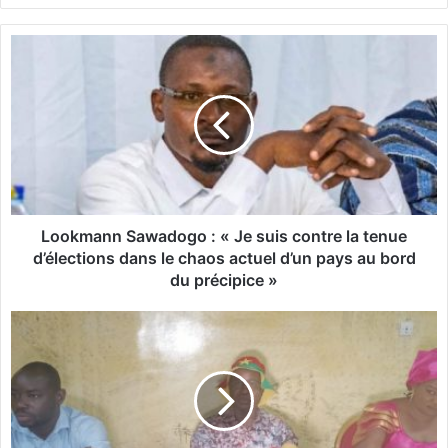
L
o
o
k
m
a
n
n
S
a
Lookmann Sawadogo : « Je suis contre la tenue
w
d’élections dans le chaos actuel d’un pays au bord
a
du précipice »
d
o
T
g
r
o
a
:
n
«
s
J
i
e
t