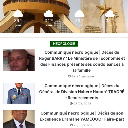
k
n
a
m
36
34
33
35
℃
℃
℃
℃
ven
sam
dim
lun
NÉCROLOGIE
Communiqué nécrologique | Décès de
Roger BARRY : Le Ministère de l’Économie et
des Finances présente ses condoléances à
la famille
il y a 1 semaine
Communiqué nécrologique | Décès du
Général de Division Nabéré Honoré TRAORÉ
: Remerciements
03/07/2026
Communiqué nécrologique | Décès de son
Excellence Dramane YAMEOGO : Faire-part
28/06/2026