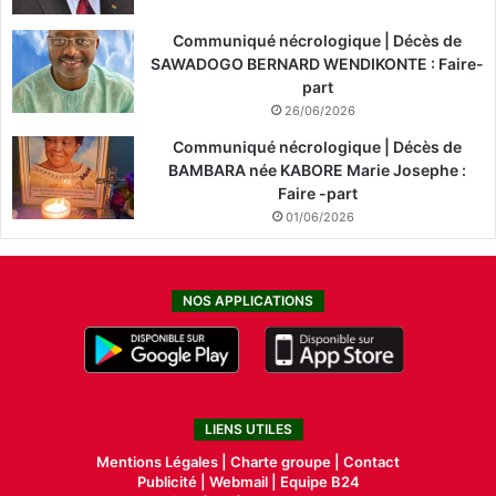
Communiqué nécrologique | Décès de
SAWADOGO BERNARD WENDIKONTE : Faire-
part
26/06/2026
Communiqué nécrologique | Décès de
BAMBARA née KABORE Marie Josephe :
Faire -part
01/06/2026
NOS APPLICATIONS
LIENS UTILES
Mentions Légales |
Charte groupe |
Contact
Publicité
|
Webmail |
Equipe B24