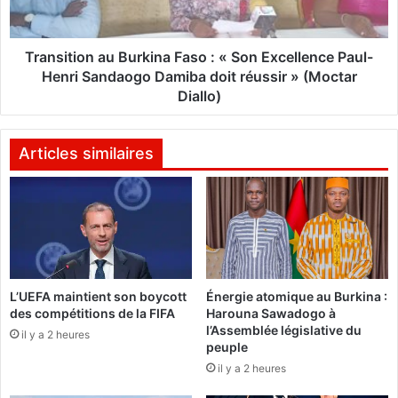
s
i
u
o
i
n
Transition au Burkina Faso : « Son Excellence Paul-
s
a
Henri Sandaogo Damiba doit réussir » (Moctar
c
u
Diallo)
o
B
n
u
t
r
Articles similaires
r
k
e
i
l
n
a
a
t
F
e
a
n
s
u
L’UEFA maintient son boycott
Énergie atomique au Burkina :
o
des compétitions de la FIFA
Harouna Sawadogo à
e
:
l’Assemblée législative du
d
«
il y a 2 heures
peuple
’
S
il y a 2 heures
é
o
l
n