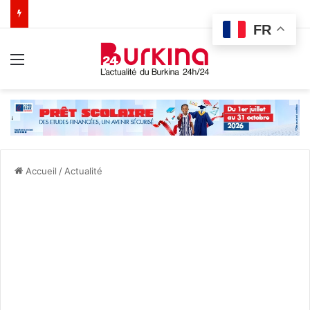
FR
Menu
Accueil
/
Actualité