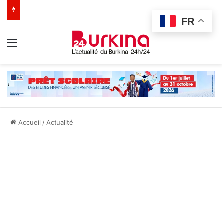
FR
Menu
Accueil
/
Actualité