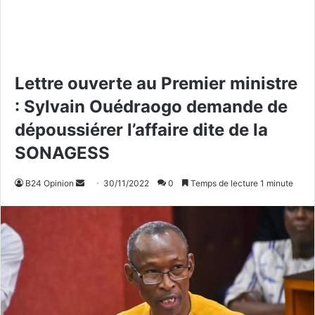
Lettre ouverte au Premier ministre
: Sylvain Ouédraogo demande de
dépoussiérer l’affaire dite de la
SONAGESS
B24 Opinion
E
30/11/2022
0
Temps de lecture 1 minute
n
v
o
y
e
r
u