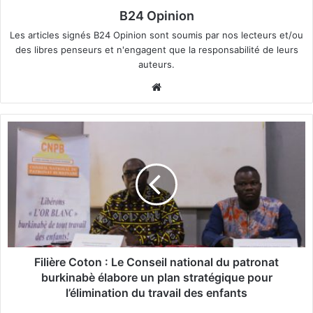
B24 Opinion
Les articles signés B24 Opinion sont soumis par nos lecteurs et/ou
des libres penseurs et n'engagent que la responsabilité de leurs
auteurs.
We
bsi
te
F
i
l
i
è
r
e
C
o
t
Filière Coton : Le Conseil national du patronat
o
burkinabè élabore un plan stratégique pour
n
l’élimination du travail des enfants
: