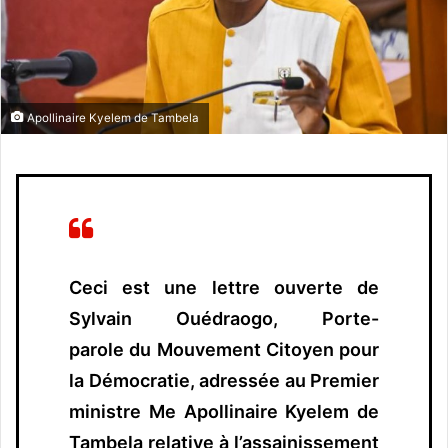
n
c
o
u
r
Apollinaire Kyelem de Tambela
r
i
e
l
Ceci est une lettre ouverte de
Sylvain Ouédraogo, Porte-
parole du Mouvement Citoyen pour
la Démocratie, adressée au Premier
ministre Me Apollinaire Kyelem de
Tambela relative à l’assainissement