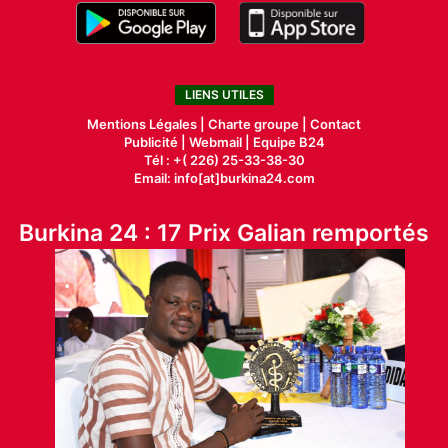
LIENS UTILES
Mentions Légales |
Charte groupe |
Contact
Publicité
|
Webmail |
Equipe B24
Tél : +( 226) 25-33-38-30
Email: info[at]burkina24.com
Burkina 24 : 17 Prix Galian remportés