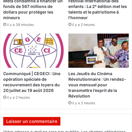
t
Meta condamné à financer un
Festival international des
o
fonds de 567 millions de
enfants : La 2ᵉ édition met les
r
-
dollars pour protéger les
talents et le patriotisme à
o
F
mineurs
l’honneur
n
r
il y a 38 minutes
il y a 2 heures
a
a
t
n
b
c
u
e
r
:
k
L
i
e
n
s
Communiqué | CEGECI : Une
Les Jeudis du Cinéma
a
v
opération spéciale de
Révolutionnaire : Un rendez-
b
é
recouvrement des loyers du
vous mensuel pour
è
r
20 juillet au 19 août 2026
transmettre l’esprit de la
é
i
Révolution
il y a 2 heures
l
t
il y a 3 heures
a
é
b
s
o
d
Laisser un commentaire
r
u
e
P
Votre adresse e-mail ne sera pas publiée.
Les champs obligatoires