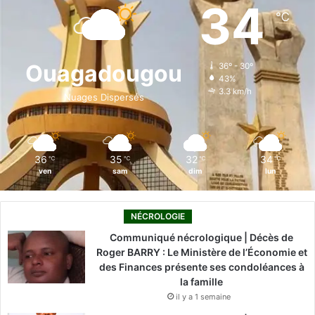
e
k
T
t
T
34
℃
b
e
u
a
o
o
d
b
g
k
Ouagadougou
36º - 30º
43%
o
i
e
r
3.3 km/h
Nuages Dispersés
k
n
a
m
36
35
32
34
℃
℃
℃
℃
ven
sam
dim
lun
NÉCROLOGIE
Communiqué nécrologique | Décès de
Roger BARRY : Le Ministère de l’Économie et
des Finances présente ses condoléances à
la famille
il y a 1 semaine