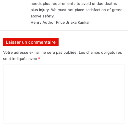
needs plus requirements to avoid undue deaths
é
B
:
s
plus injury. We must not place satisfaction of greed
R
p
above safety.
E
o
,
Henry Author Price Jr aka Kankan
u
à
r
l
c
’
Laisser un commentaire
h
o
a
c
Votre adresse e-mail ne sera pas publiée.
Les champs obligatoires
n
c
sont indiqués avec
*
g
a
C
e
s
r
i
o
l
o
m
e
n
s
d
m
m
u
e
e
n
n
n
o
t
u
t
a
v