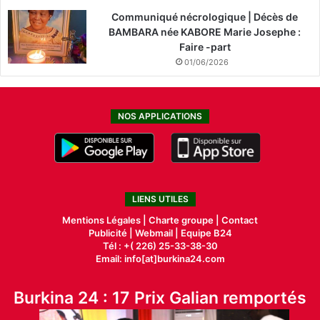
Communiqué nécrologique | Décès de
BAMBARA née KABORE Marie Josephe :
Faire -part
01/06/2026
NOS APPLICATIONS
LIENS UTILES
Mentions Légales |
Charte groupe |
Contact
Publicité
|
Webmail |
Equipe B24
Tél : +( 226) 25-33-38-30
Email: info[at]burkina24.com
Burkina 24 : 17 Prix Galian remportés