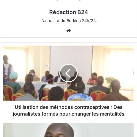
Rédaction B24
L'actualité du Burkina 24h/24.
We
bsi
te
U
t
i
l
i
s
a
t
i
o
Utilisation des méthodes contraceptives : Des
n
journalistes formés pour changer les mentalités
d
e
L
s
e