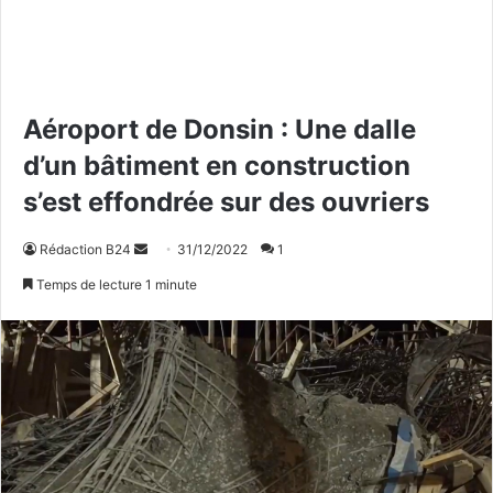
Aéroport de Donsin : Une dalle
d’un bâtiment en construction
s’est effondrée sur des ouvriers
Rédaction B24
E
31/12/2022
1
n
Temps de lecture 1 minute
v
o
y
e
r
u
n
c