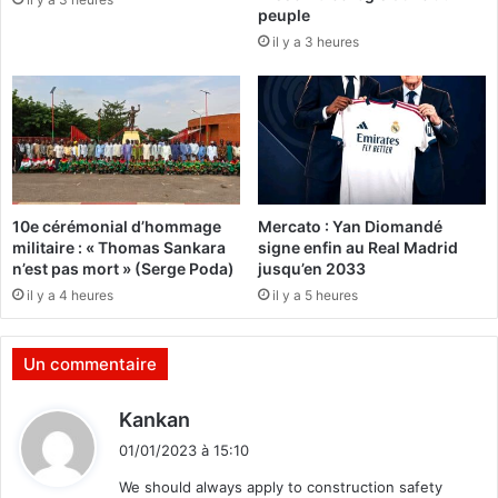
e
peuple
n
il y a 3 heures
:
t
D
d
e
e
s
l
j
’
o
U
u
P
r
C
10e cérémonial d’hommage
Mercato : Yan Diomandé
n
,
militaire : « Thomas Sankara
signe enfin au Real Madrid
a
Z
n’est pas mort » (Serge Poda)
jusqu’en 2033
l
é
il y a 4 heures
il y a 5 heures
i
p
s
h
t
i
Un commentaire
e
r
s
i
d
Kankan
f
n
i
o
D
01/01/2023 à 15:10
r
t
I
We should always apply to construction safety
m
A