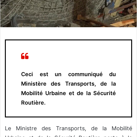
o
u
r
r
i
e
l
Ceci est un communiqué du
Ministère des Transports, de la
Mobilité Urbaine et de la Sécurité
Routière.
Le Ministre des Transports, de la Mobilité