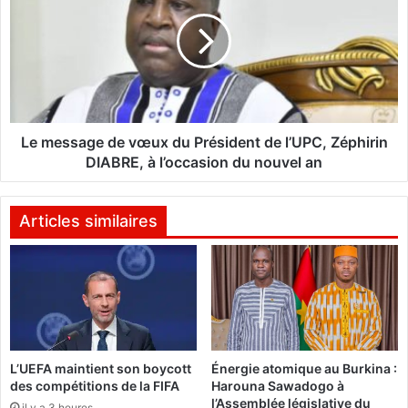
m
m
é
e
t
s
h
s
o
a
d
g
e
e
s
d
Le message de vœux du Président de l’UPC, Zéphirin
c
e
DIABRE, à l’occasion du nouvel an
o
v
n
œ
t
u
Articles similaires
r
x
a
d
c
u
e
P
p
r
t
é
i
s
L’UEFA maintient son boycott
Énergie atomique au Burkina :
v
i
des compétitions de la FIFA
Harouna Sawadogo à
e
d
l’Assemblée législative du
s
il y a 3 heures