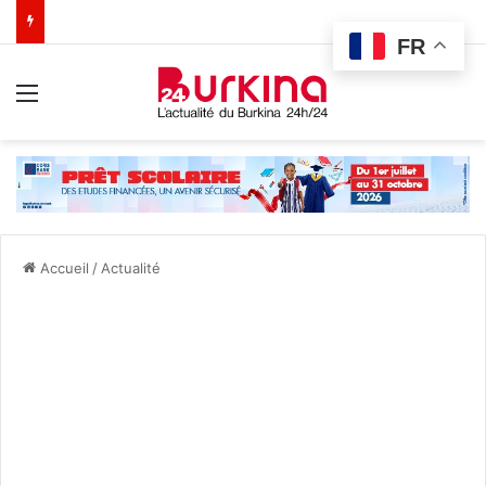
FR
Menu
Accueil
/
Actualité