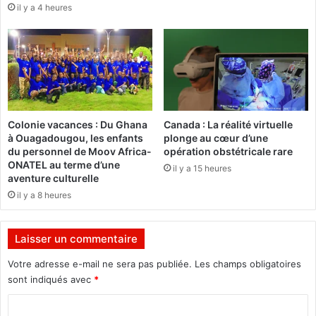
il y a 4 heures
p
r
a
s
r
u
A
n
l
g
a
é
s
n
s
o
Colonie vacances : Du Ghana
Canada : La réalité virtuelle
a
c
à Ouagadougou, les enfants
plonge au cœur d’une
n
i
du personnel de Moov Africa-
opération obstétricale rare
e
d
ONATEL au terme d’une
il y a 15 heures
O
e
aventure culturelle
u
il y a 8 heures
a
»
t
,
t
s
Laisser un commentaire
a
e
r
l
Votre adresse e-mail ne sera pas publiée.
Les champs obligatoires
a
o
sont indiqués avec
*
e
n
C
t
M