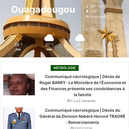
o
d
b
g
k
Ouagadougou
36º - 24º
72%
o
i
e
r
3.44 km/h
Nuages Dispersés
k
n
a
m
36
37
34
36
℃
℃
℃
℃
lun
mar
mer
jeu
NÉCROLOGIE
Communiqué nécrologique | Décès de
Roger BARRY : Le Ministère de l’Économie et
des Finances présente ses condoléances à
la famille
il y a 2 semaines
Communiqué nécrologique | Décès du
Général de Division Nabéré Honoré TRAORÉ
: Remerciements
03/07/2026