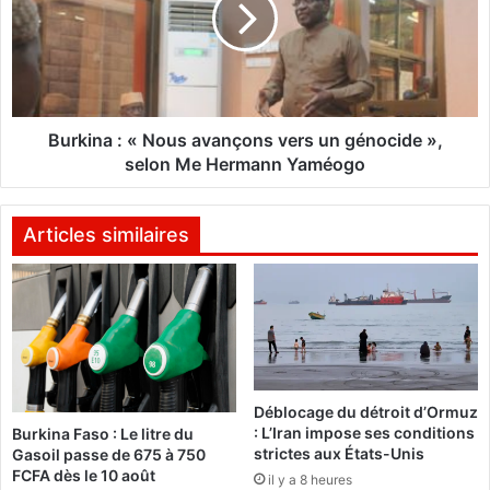
k
r
i
i
n
e
a
n
s
:
o
«
Burkina : « Nous avançons vers un génocide »,
n
selon Me Hermann Yaméogo
t
N
é
o
t
u
Articles similaires
é
s
a
a
c
v
c
a
u
n
e
ç
i
o
Déblocage du détroit d’Ormuz
l
n
: L’Iran impose ses conditions
Burkina Faso : Le litre du
l
s
strictes aux États-Unis
Gasoil passe de 675 à 750
i
v
FCFA dès le 10 août
il y a 8 heures
s
e