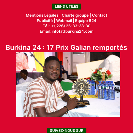
LIENS UTILES
Mentions Légales |
Charte groupe |
Contact
Publicité
|
Webmail |
Equipe B24
Tél : +( 226) 25-33-38-30
Email: info[at]burkina24.com
Burkina 24 : 17 Prix Galian remportés
SUIVEZ-NOUS SUR