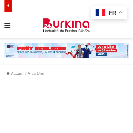
FR
Menu
Accueil
/
A La Une