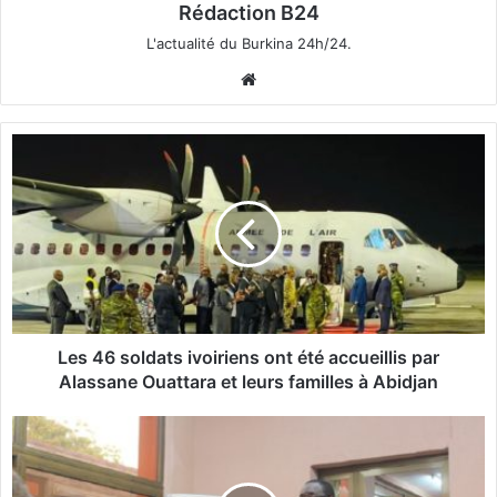
Rédaction B24
L'actualité du Burkina 24h/24.
We
bsi
te
L
e
s
4
6
s
o
l
d
a
Les 46 soldats ivoiriens ont été accueillis par
t
Alassane Ouattara et leurs familles à Abidjan
s
i
B
v
u
o
r
i