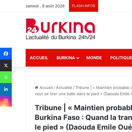
samedi , 8 août 2026
FLASH INFOS
ACCUEIL
BURKINA
MONDE
POLITIQU
Accueil
/
Actualité
/
Tribune | « Maintien probable 
veut se tirer une balle dans le pied » (Daouda Emil
Tribune | « Maintien probab
Burkina Faso : Quand la tran
le pied » (Daouda Emile Ou