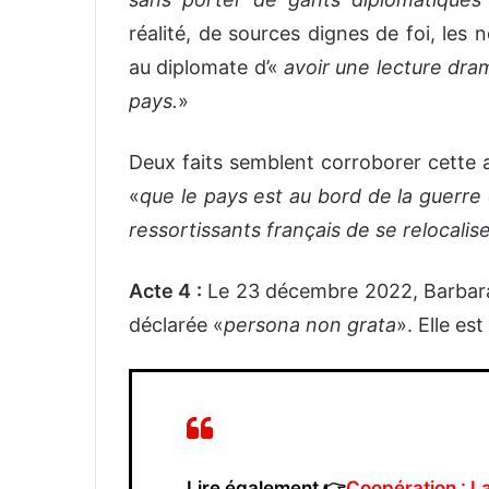
réalité, de sources dignes de foi, les 
au diplomate d’«
avoir une lecture dram
pays.
»
Deux faits semblent corroborer cette 
«
que le pays est au bord de la guerre c
ressortissants français de se relocali
Acte 4 :
Le 23 décembre 2022, Barbara 
déclarée «
persona non grata
». Elle e
Lire également 👉
Coopération : La