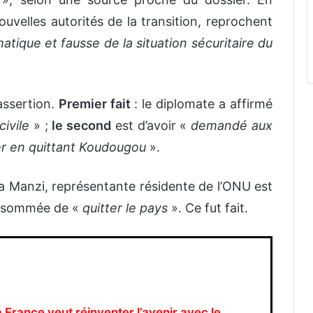
nouvelles autorités de la transition, reprochent
atique et fausse de la situation sécuritaire du
assertion.
Premier fait
: le diplomate a affirmé
ivile
» ;
le second
est d’avoir «
demandé aux
ser en quittant Koudougou
».
Manzi, représentante résidente de l’ONU est
st sommée de «
quitter le pays
». Ce fut fait.
 France veut réinventer l’avenir avec le