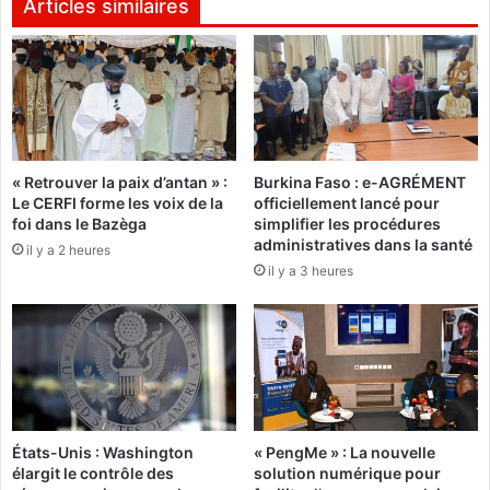
Articles similaires
E
m
F
m
p
u
r
n
é
a
s
u
e
t
n
« Retrouver la paix d’antan » :
Burkina Faso : e-AGRÉMENT
a
Le CERFI forme les voix de la
officiellement lancé pour
t
i
foi dans le Bazèga
simplifier les procédures
e
r
administratives dans la santé
u
il y a 2 heures
e
il y a 3 heures
n
a
r
u
a
N
p
i
p
g
o
e
r
r
t
e
États-Unis : Washington
« PengMe » : La nouvelle
s
t
élargit le contrôle des
solution numérique pour
u
a