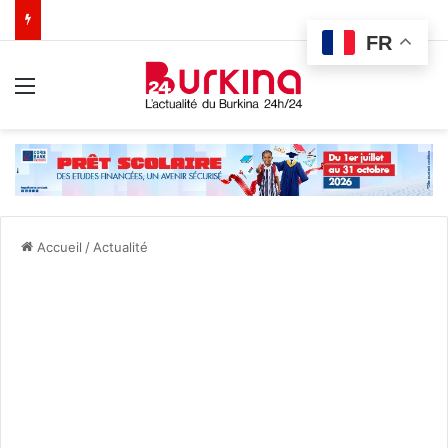
FR
Menu
Accueil
/
Actualité