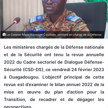
u
n
c
o
u
r
Le Colonel-Major Kassoum Coulibaly, ministre en charge de la Défense
r
i
Les ministères chargés de la Défense nationale
e
et de la Sécurité ont tenu la revue annuelle
l
2022 du Cadre sectoriel de Dialogue Défense-
Sécurité (CSD-DS), ce vendredi 24 février 2023
à Ouagadougou. L’objectif principal de cette
revue est d’examiner le bilan annuel 2022 de la
mise en œuvre du plan d’action pour la
Transition, de recadrer et de dégager les
perspectives.