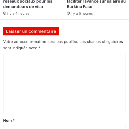
réseaux sociaux pour les
faciliter l’avance sur salaire au
r
u
demandeurs de visa
Burkina Faso
l
B
il y a 4 heures
il y a 5 heures
e
u
s
r
u
k
Laisser un commentaire
i
i
v
n
Votre adresse e-mail ne sera pas publiée.
Les champs obligatoires
i
a
sont indiqués avec
*
d
F
e
C
a
s
s
o
e
o
m
n
g
:
m
a
A
e
g
p
e
r
n
m
è
t
e
s
n
a
d
Nom
*
t
e
i