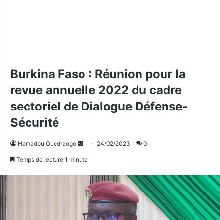
Burkina Faso : Réunion pour la
revue annuelle 2022 du cadre
sectoriel de Dialogue Défense-
Sécurité
Hamadou Ouedraogo
E
24/02/2023
0
n
Temps de lecture 1 minute
v
o
y
e
r