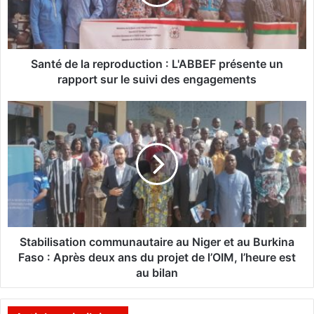
d
e
l
a
r
Santé de la reproduction : L'ABBEF présente un
e
rapport sur le suivi des engagements
p
r
S
o
t
d
a
u
b
c
i
t
l
i
i
o
s
n
a
:
t
Stabilisation communautaire au Niger et au Burkina
L
i
Faso : Après deux ans du projet de l’OIM, l’heure est
'
o
au bilan
A
n
B
c
B
o