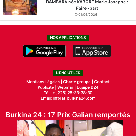
BAMBARA née KABORE Marie Josephe :
Faire -part
01/06/2026
NOS APPLICATIONS
LIENS UTILES
Mentions Légales |
Charte groupe |
Contact
Publicité
|
Webmail |
Equipe B24
Tél : +( 226) 25-33-38-30
Email: info[at]burkina24.com
Burkina 24 : 17 Prix Galian remportés