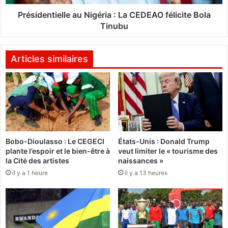
r
t
e
i
Présidentielle au Nigéria : La CEDEAO félicite Bola
t
e
Tinubu
r
l
a
l
c
e
Articles similaires
e
a
l
u
a
N
v
i
i
g
e
é
d
r
e
Bobo-Dioulasso : Le CEGECI
États-Unis : Donald Trump
i
plante l’espoir et le bien-être à
veut limiter le « tourisme des
M
a
la Cité des artistes
naissances »
o
u
il y a 1 heure
il y a 13 heures
:
s
L
t
a
a
C
p
E
h
D