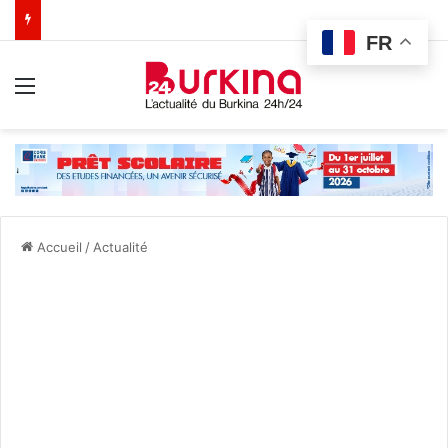
FR
Menu
Accueil
/
Actualité