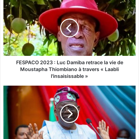
F
E
S
P
A
C
O
2
0
2
FESPACO 2023 : Luc Damiba retrace la vie de
3
Moustapha Thiombiano à travers « Laabli
:
l'insaisissable »
L
u
P
c
r
D
é
a
s
m
i
i
d
b
e
a
n