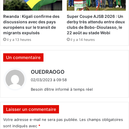
a
E
T
A
Rwanda : Kigali confirme des
Super Coupe AJSB 2026 : Un
h
O
discussions avec des pays
derby très attendu entre deux
i
f
européens sur le transit de
clubs de Bobo-Dioulasso, le
o
é
migrants expulsés
22 août au stade Wobi
m
l
il y a 13 heures
il y a 14 heures
b
i
i
c
a
i
Un commentaire
n
t
o
e
d
OUEDRAOGO
à
B
i
t
o
02/03/2023 à 09:58
r
t
l
Besoin d’être informé à temps réel
a
a
v
T
:
e
i
r
n
Laisser un commentaire
s
u
Votre adresse e-mail ne sera pas publiée.
Les champs obligatoires
«
b
sont indiqués avec
*
u