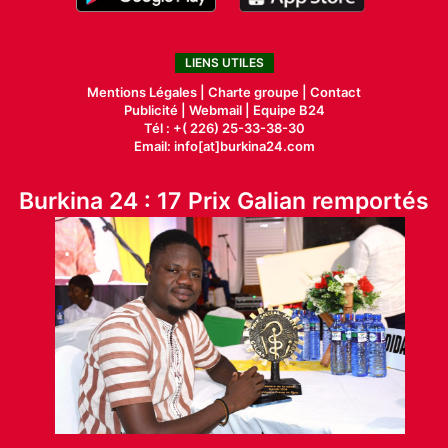
LIENS UTILES
Mentions Légales |
Charte groupe |
Contact
Publicité
|
Webmail |
Equipe B24
Tél : +( 226) 25-33-38-30
Email: info[at]burkina24.com
Burkina 24 : 17 Prix Galian remportés