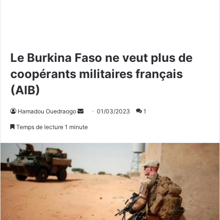
Le Burkina Faso ne veut plus de
coopérants militaires français
(AIB)
Hamadou Ouedraogo
E
01/03/2023
1
n
Temps de lecture 1 minute
v
o
y
e
r
u
n
c