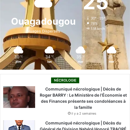
25
b
e
u
a
o
o
d
b
g
k
Ouagadougou
30º - 25º
78%
o
i
e
r
1.18 km/h
Nuages Dispersés
k
n
a
m
30
34
35
35
℃
℃
℃
℃
dim
lun
mar
mer
NÉCROLOGIE
Communiqué nécrologique | Décès de
Roger BARRY : Le Ministère de l’Économie et
des Finances présente ses condoléances à
la famille
il y a 2 semaines
Communiqué nécrologique | Décès du
Général de Division Nabéré Honoré TRAORÉ