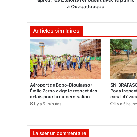
e
à Ouagadougou
s
C
A
Articles similaires
N
2
0
2
3
:
P
r
Aéroport de Bobo-Dioulasso :
SN-BRAFASO 
è
Émile Zerbo exige le respect des
Poda inspect
s
délais pour la modernisation
canal d’évac
d
il y a 51 minutes
il y a 6 heure
e
2
a
n
Laisser un commentaire
s