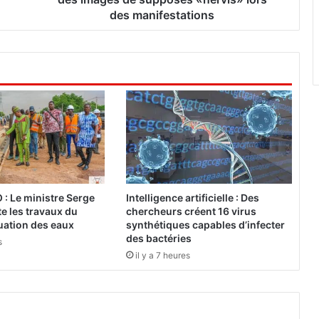
e
des manifestations
r
t
u
r
e
d
’
u
n
e
e
n
: Le ministre Serge
Intelligence artificielle : Des
q
e les travaux du
chercheurs créent 16 virus
u
uation des eaux
synthétiques capables d’infecter
ê
des bactéries
s
t
il y a 7 heures
e
a
p
r