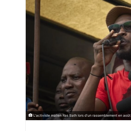
o
y
e
r
u
n
c
o
u
r
r
i
e
l
L'activiste malien Ras Bath lors d'un rassemblement en ao