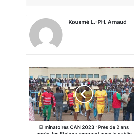
Kouamé L.-PH. Arnaud
É
l
i
m
i
n
a
t
o
i
Éliminatoires CAN 2023 : Près de 2 ans
r
après, les Etalons renouent avec le public