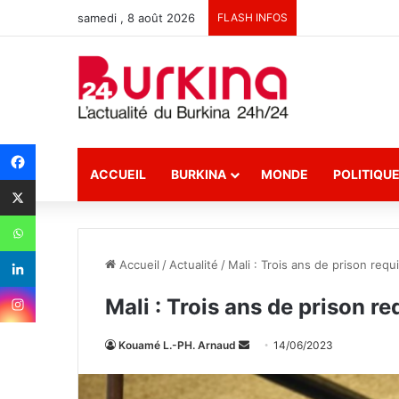
samedi , 8 août 2026
FLASH INFOS
ACCUEIL
BURKINA
MONDE
POLITIQU
Accueil
/
Actualité
/
Mali : Trois ans de prison requi
Mali : Trois ans de prison re
Kouamé L.-PH. Arnaud
E
14/06/2023
n
v