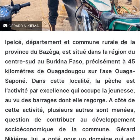
o
u
r
GERARD NIKIEMA
r
i
Ipelcé, département et commune rurale de la
e
l
province du Bazèga, est situé dans la région du
centre-sud au Burkina Faso, précisément à 45
kilomètres de Ouagadougou sur l’axe Ouaga-
Saponé. Dans cette localité, la pêche est
l’activité par excellence qui occupe la jeunesse,
au vu des barrages dont elle regorge. A côté de
cette activité, plusieurs autres sont menées,
question de contribuer au développement
socioéconomique de la commune. Gérard
Nikiéma, lui, a opté pour un domaine qui est