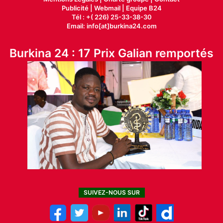
Publicité
|
Webmail |
Equipe B24
Tél : +( 226) 25-33-38-30
Email: info[at]burkina24.com
Burkina 24 : 17 Prix Galian remportés
SUIVEZ-NOUS SUR