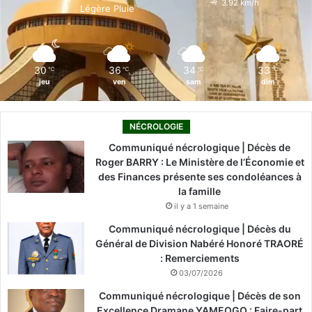
3.92 km/h
Légère Pluie
k
n
a
m
30
36
34
33
℃
℃
℃
℃
jeu
ven
sam
dim
NÉCROLOGIE
Communiqué nécrologique | Décès de
Roger BARRY : Le Ministère de l’Économie et
des Finances présente ses condoléances à
la famille
il y a 1 semaine
Communiqué nécrologique | Décès du
Général de Division Nabéré Honoré TRAORÉ
: Remerciements
03/07/2026
Communiqué nécrologique | Décès de son
Excellence Dramane YAMEOGO : Faire-part