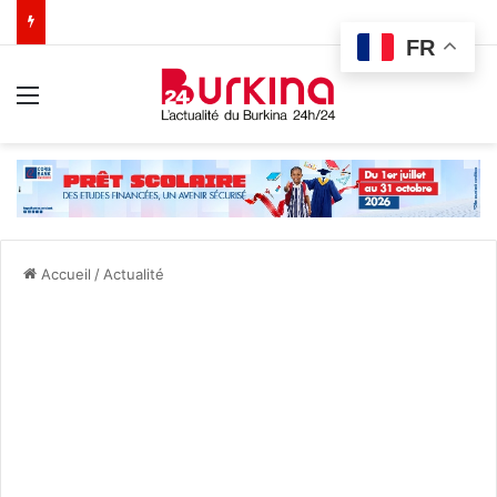
FR
Menu
Accueil
/
Actualité