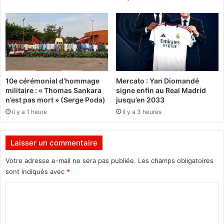
,
c
L
i
u
v
i
i
s
l
S
e
u
s
a
10e cérémonial d’hommage
Mercato : Yan Diomandé
a
r
militaire : « Thomas Sankara
signe enfin au Real Madrid
l
e
n’est pas mort » (Serge Poda)
jusqu’en 2033
u
z
il y a 1 heure
il y a 3 heures
e
a
l
t
a
i
Laisser un commentaire
c
r
o
é
Votre adresse e-mail ne sera pas publiée.
Les champs obligatoires
o
s
sont indiqués avec
*
p
a
é
r
C
r
é
o
a
v
m
t
é