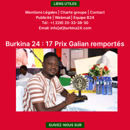
LIENS UTILES
Mentions Légales |
Charte groupe |
Contact
Publicité
|
Webmail |
Equipe B24
Tél : +( 226) 25-33-38-30
Email: info[at]burkina24.com
Burkina 24 : 17 Prix Galian remportés
SUIVEZ-NOUS SUR