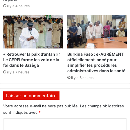
a
a
il y a 4 heures
b
F
è
a
d
s
e
o
B
:
i
U
o
n
l
e
« Retrouver la paix d’antan » :
Burkina Faso : e-AGRÉMENT
o
s
Le CERFI forme les voix de la
officiellement lancé pour
g
é
foi dans le Bazèga
simplifier les procédures
i
r
administratives dans la santé
il y a 7 heures
e
i
il y a 8 heures
C
e
l
d
i
e
Laisser un commentaire
n
b
i
o
Votre adresse e-mail ne sera pas publiée.
Les champs obligatoires
q
y
sont indiqués avec
*
u
c
e
C
o
(
t