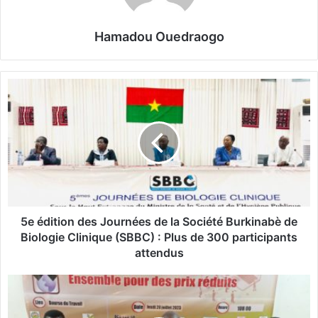
Hamadou Ouedraogo
5
e
é
d
i
t
i
o
n
d
5e édition des Journées de la Société Burkinabè de
e
Biologie Clinique (SBBC) : Plus de 300 participants
s
attendus
J
o
T
u
é
r
l