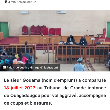
4 minutes de lecture
v
o
y
e
r
u
n
c
o
u
r
Palais de Justice (Image d'illustration)
r
i
Le sieur Gouama (nom d’emprunt) a comparu le
e
18 juillet 2023
au Tribunal de Grande instance
l
de Ouagadougou pour vol aggravé, accompagné
de coups et blessures.