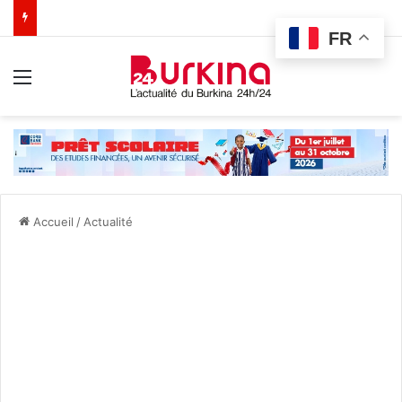
FR
Menu
Accueil
/
Actualité