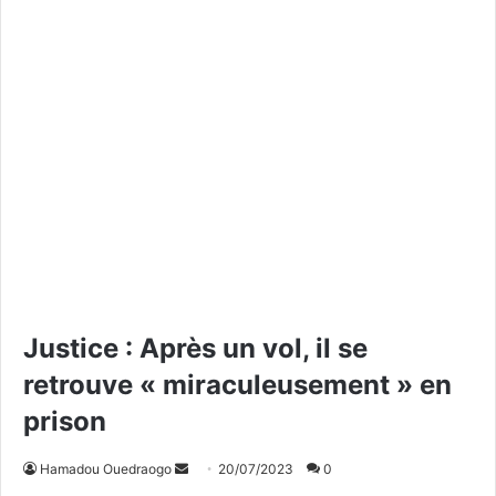
Justice : Après un vol, il se
retrouve « miraculeusement » en
prison
Hamadou Ouedraogo
E
20/07/2023
0
n