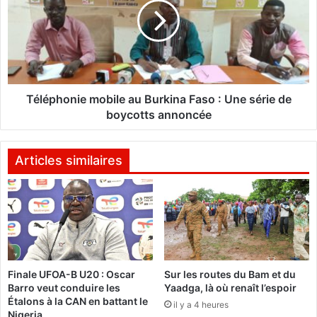
n
é
é
p
e
h
s
o
d
n
e
i
l
e
Téléphonie mobile au Burkina Faso : Une série de
a
m
boycotts annoncée
S
o
o
b
c
i
Articles similaires
i
l
é
e
t
a
é
u
B
B
u
u
r
r
k
Finale UFOA-B U20 : Oscar
Sur les routes du Bam et du
k
Barro veut conduire les
Yaadga, là où renaît l’espoir
i
i
Étalons à la CAN en battant le
n
il y a 4 heures
n
Nigeria