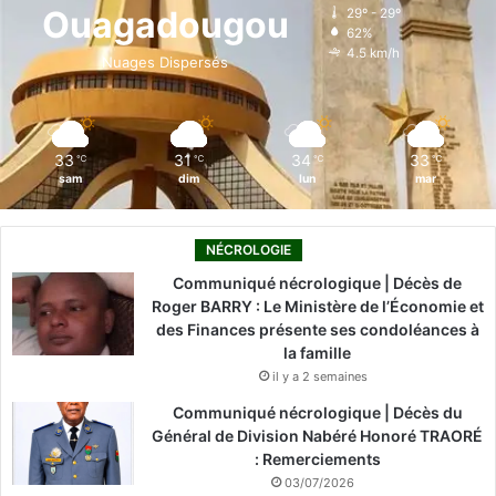
o
d
b
g
k
Ouagadougou
29º - 29º
62%
o
i
e
r
4.5 km/h
Nuages Dispersés
k
n
a
m
33
31
34
33
℃
℃
℃
℃
sam
dim
lun
mar
NÉCROLOGIE
Communiqué nécrologique | Décès de
Roger BARRY : Le Ministère de l’Économie et
des Finances présente ses condoléances à
la famille
il y a 2 semaines
Communiqué nécrologique | Décès du
Général de Division Nabéré Honoré TRAORÉ
: Remerciements
03/07/2026