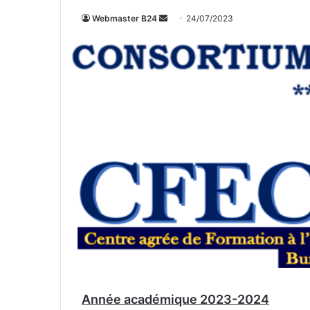
Webmaster B24
E
24/07/2023
n
v
o
y
e
r
u
n
c
o
u
r
r
i
e
l
Année académique 2023-2024