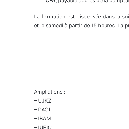
CFA,
payable auprès de la comptab
La formation est dispensée dans la soi
et le samedi à partir de 15 heures. La 
Ampliations :
– UJKZ
– DAOI
– IBAM
– IUFIC