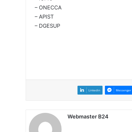
– ONECCA
– APIST
– DGESUP
Linkedin
Messenger
Webmaster B24