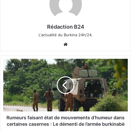
Rédaction B24
L'actualité du Burkina 24h/24.
We
bsi
te
R
u
m
e
u
r
s
f
a
i
Rumeurs faisant état de mouvements d’humeur dans
s
certaines casernes : Le démenti de l’armée burkinabè
a