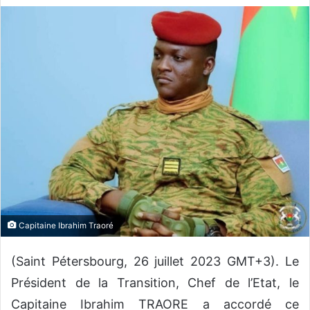
o
y
e
r
u
n
c
o
u
r
r
i
e
Capitaine Ibrahim Traoré
l
(Saint Pétersbourg, 26 juillet 2023 GMT+3). Le
Président de la Transition, Chef de l’Etat, le
Capitaine Ibrahim TRAORE a accordé ce