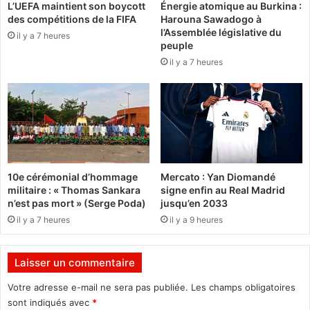
L’UEFA maintient son boycott
Énergie atomique au Burkina :
u
n
des compétitions de la FIFA
Harouna Sawadogo à
m
o
l’Assemblée législative du
e
il y a 7 heures
n
peuple
u
c
il y a 7 heures
r
e
d
n
a
t
n
l
s
a
c
s
e
u
r
s
10e cérémonial d’hommage
Mercato : Yan Diomandé
t
p
militaire : « Thomas Sankara
signe enfin au Real Madrid
a
e
n’est pas mort » (Serge Poda)
jusqu’en 2033
i
n
il y a 7 heures
il y a 9 heures
n
s
e
i
s
o
Laisser un commentaire
c
n
a
d
Votre adresse e-mail ne sera pas publiée.
Les champs obligatoires
s
e
sont indiqués avec
*