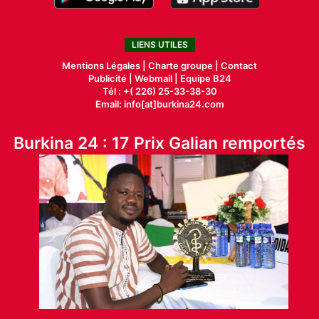
LIENS UTILES
Mentions Légales |
Charte groupe |
Contact
Publicité
|
Webmail |
Equipe B24
Tél : +( 226) 25-33-38-30
Email: info[at]burkina24.com
Burkina 24 : 17 Prix Galian remportés