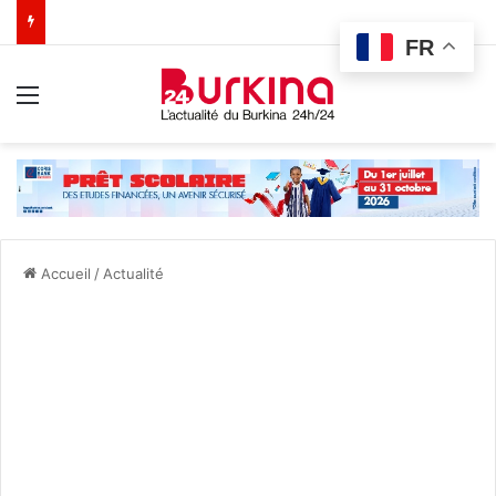
FR
Menu
Accueil
/
Actualité