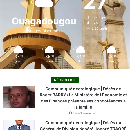
27
b
e
u
a
o
o
d
b
g
k
Ouagadougou
37º - 26º
67%
o
i
e
r
3.36 km/h
Nuages Dispersés
k
n
a
m
37
35
34
33
℃
℃
℃
℃
ven
sam
dim
lun
NÉCROLOGIE
Communiqué nécrologique | Décès de
Roger BARRY : Le Ministère de l’Économie et
des Finances présente ses condoléances à
la famille
il y a 1 semaine
Communiqué nécrologique | Décès du
Général de Division Nabéré Honoré TRAORÉ