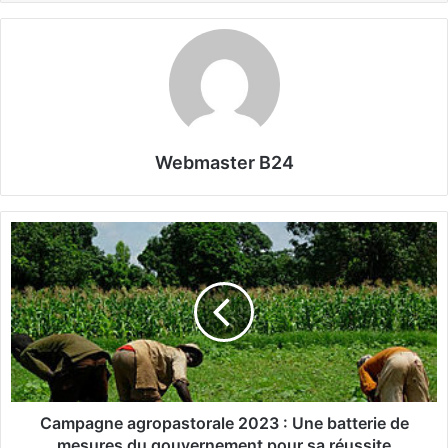
Webmaster B24
C
a
m
p
a
g
n
e
a
g
Campagne agropastorale 2023 : Une batterie de
r
mesures du gouvernement pour sa réussite