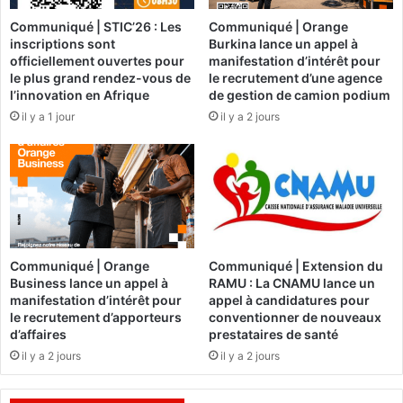
t
o
Communiqué | STIC’26 : Les
Communiqué | Orange
e
r
inscriptions sont
Burkina lance un appel à
r
i
officiellement ouvertes pour
manifestation d’intérêt pour
i
s
le plus grand rendez-vous de
le recrutement d’une agence
e
t
l’innovation en Afrique
de gestion de camion podium
d
e
il y a 1 jour
il y a 2 jours
e
s
m
n
e
e
s
u
u
t
r
r
e
a
s
l
Communiqué | Orange
Communiqué | Extension du
d
i
Business lance un appel à
RAMU : La CNAMU lance un
u
s
manifestation d’intérêt pour
appel à candidatures pour
g
é
le recrutement d’apporteurs
conventionner de nouveaux
o
s
d’affaires
prestataires de santé
u
,
il y a 2 jours
il y a 2 jours
v
u
e
n