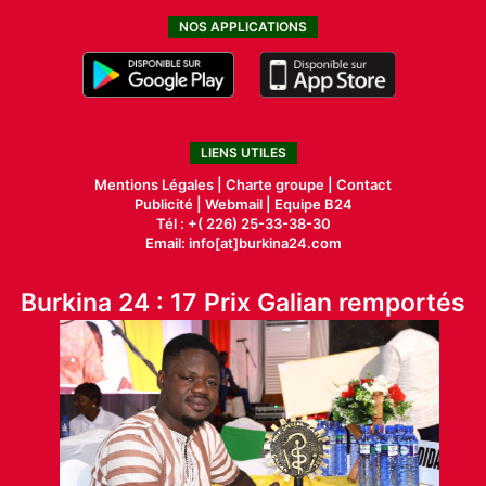
NOS APPLICATIONS
LIENS UTILES
Mentions Légales |
Charte groupe |
Contact
Publicité
|
Webmail |
Equipe B24
Tél : +( 226) 25-33-38-30
Email: info[at]burkina24.com
Burkina 24 : 17 Prix Galian remportés