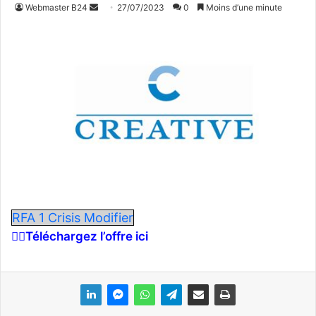
Webmaster B24
E
27/07/2023
0
Moins d’une minute
n
v
o
y
e
r
u
n
c
o
u
r
RFA 1 Crisis Modifier
r
👉🏾Téléchargez l’offre ici
i
e
l