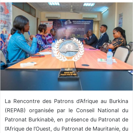
v
o
y
e
r
u
n
c
o
u
r
r
i
e
La Rencontre des Patrons d’Afrique au Burkina
l
(REPAB) organisée par le Conseil National du
Patronat Burkinabè, en présence du Patronat de
l’Afrique de l’Ouest, du Patronat de Mauritanie, du