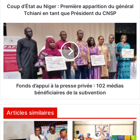
t
Coup d’État au Niger : Première apparition du général
a
Tchiani en tant que Président du CNSP
u
N
F
i
o
g
n
e
d
r
s
:
d
P
’
r
a
e
p
m
p
Fonds d’appui à la presse privée : 102 médias
i
u
bénéficiaires de la subvention
è
i
r
à
e
l
Articles similaires
a
a
p
p
p
r
a
e