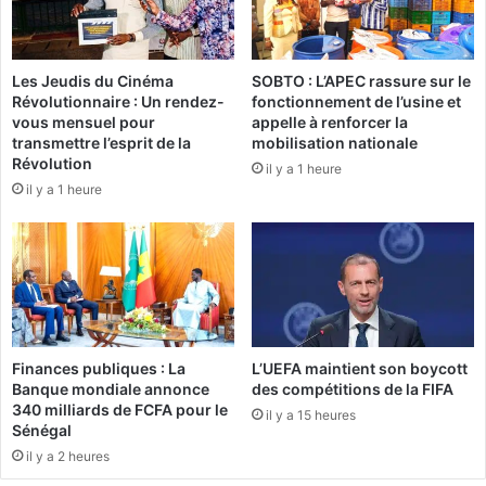
r
s
i
s
t
e
Les Jeudis du Cinéma
SOBTO : L’APEC rassure sur le
i
p
Révolutionnaire : Un rendez-
fonctionnement de l’usine et
o
r
vous mensuel pour
appelle à renforcer la
n
i
transmettre l’esprit de la
mobilisation nationale
d
v
Révolution
il y a 1 heure
u
é
il y a 1 heure
g
e
é
n
:
é
1
r
0
a
2
l
m
T
é
Finances publiques : La
L’UEFA maintient son boycott
c
d
Banque mondiale annonce
des compétitions de la FIFA
h
i
340 milliards de FCFA pour le
il y a 15 heures
i
a
Sénégal
a
s
il y a 2 heures
n
b