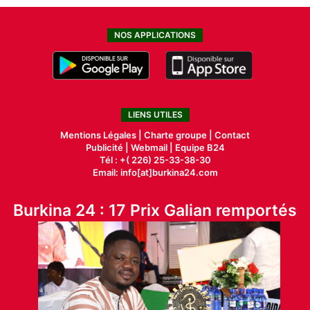
NOS APPLICATIONS
LIENS UTILES
Mentions Légales |
Charte groupe |
Contact
Publicité
|
Webmail |
Equipe B24
Tél : +( 226) 25-33-38-30
Email: info[at]burkina24.com
Burkina 24 : 17 Prix Galian remportés