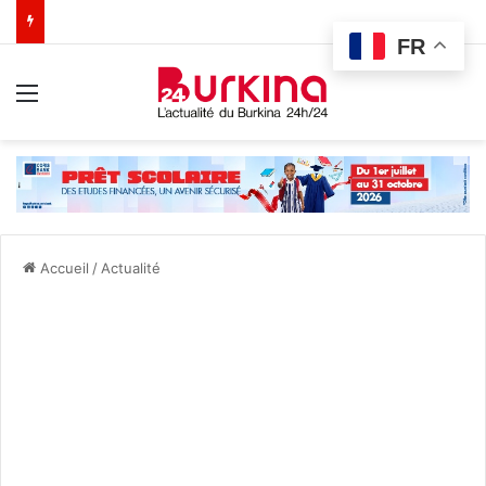
FR
Menu
Accueil
/
Actualité