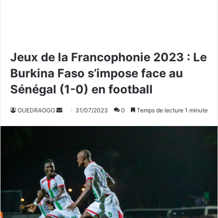
Jeux de la Francophonie 2023 : Le
Burkina Faso s’impose face au
Sénégal (1-0) en football
OUEDRAOGO
E
31/07/2023
0
Temps de lecture 1 minute
n
v
o
y
e
r
u
n
c