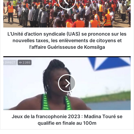
i
t
é
d
’
a
L’Unité d’action syndicale (UAS) se prononce sur les
c
nouvelles taxes, les enlèvements de citoyens et
t
l'affaire Guérisseuse de Komsilga
i
o
J
n
e
s
u
y
x
n
d
d
e
i
l
c
a
a
f
l
r
Jeux de la francophonie 2023 : Madina Touré se
e
a
qualifie en finale au 100m
(
n
U