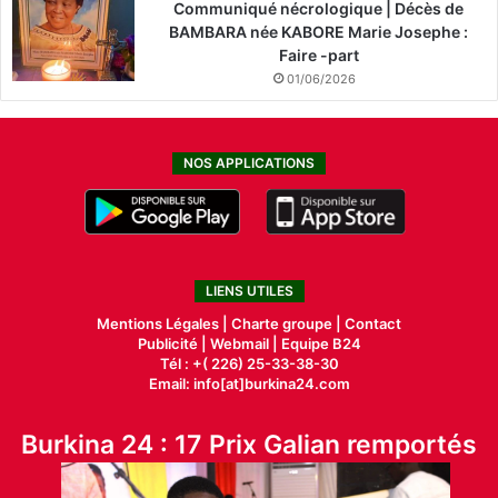
Communiqué nécrologique | Décès de
BAMBARA née KABORE Marie Josephe :
Faire -part
01/06/2026
NOS APPLICATIONS
LIENS UTILES
Mentions Légales |
Charte groupe |
Contact
Publicité
|
Webmail |
Equipe B24
Tél : +( 226) 25-33-38-30
Email: info[at]burkina24.com
Burkina 24 : 17 Prix Galian remportés