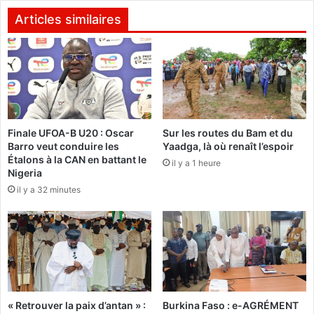
c
A
o
Articles similaires
S
p
)
h
s
o
e
n
p
i
r
e
o
2
n
Finale UFOA-B U20 : Oscar
Sur les routes du Bam et du
0
Barro veut conduire les
Yaadga, là où renaît l’espoir
o
2
Étalons à la CAN en battant le
n
il y a 1 heure
3
Nigeria
c
:
il y a 32 minutes
e
M
s
a
u
d
r
i
l
n
e
a
s
T
n
o
« Retrouver la paix d’antan » :
Burkina Faso : e-AGRÉMENT
o
u