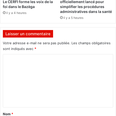
Le CERFI forme les voix de la
officiellement lancé pour
u
r
foi dans le Bazèga
simplifier les procédures
v
é
administratives dans la santé
il y a 4 heures
e
s
il y a 5 heures
l
e
l
q
e
u
Laisser un commentaire
s
a
t
l
Votre adresse e-mail ne sera pas publiée.
Les champs obligatoires
a
i
sont indiqués avec
*
x
f
e
C
i
s
e
o
,
e
m
l
n
e
f
m
s
i
e
e
n
n
a
n
l
l
t
è
e
v
a
a
Nom
*