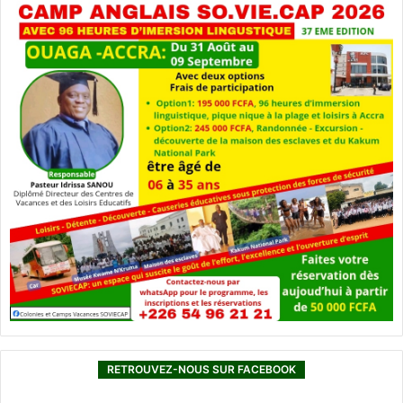
s
i
l
g
a
RETROUVEZ-NOUS SUR FACEBOOK