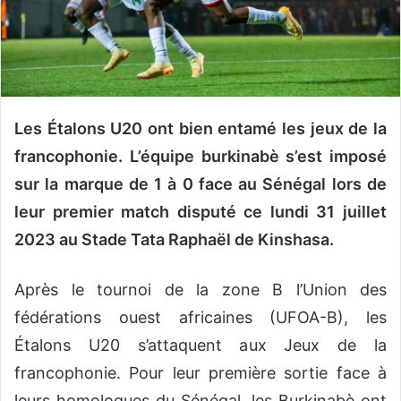
o
u
r
r
i
e
Les Étalons U20 ont bien entamé les jeux de la
l
francophonie. L’équipe burkinabè s’est imposé
sur la marque de 1 à 0 face au Sénégal lors de
leur premier match disputé ce lundi 31 juillet
2023 au Stade Tata Raphaël de Kinshasa.
Après le tournoi de la zone B l’Union des
fédérations ouest africaines (UFOA-B), les
Étalons U20 s’attaquent aux Jeux de la
francophonie. Pour leur première sortie face à
leurs homologues du Sénégal, les Burkinabè ont