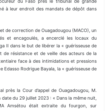
rocureur du Faso près le tribunal de grande
né à leur endroit
des mandats
de dépôt dans
êt et de correction de Ouagadougou (MACO), un
és et encagoulés, a encerclé les locaux du
a II dans le but de libérer la « guérisseuse de
it de résistance et de veille des acteurs de la
tentiaire face à des intimidations et pressions
ce
Edasso Rodrigue Bayala, la « guérisseuse de
ral près la Cour d’appel de Ouagadougou
,
M.
ate du 29 juillet 2023 :
« Dans la même nuit,
 Amsétou était extraite du fourgon, sur