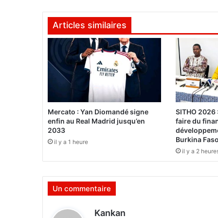
n
c
Articles similaires
e
s
i
s
l
a
m
i
q
Mercato : Yan Diomandé signe
SITHO 2026 :
u
enfin au Real Madrid jusqu’en
faire du fin
e
2033
développeme
s
Burkina Fas
il y a 1 heure
2
il y a 2 heure
0
2
3
Un commentaire
:
3
d
Kankan