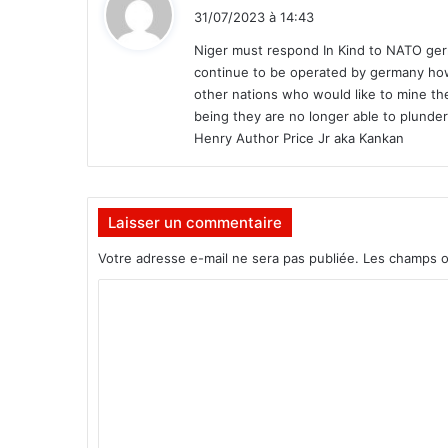
1
i
31/07/2023 à 14:43
8
t
e
Niger must respond In Kind to NATO ger
n
continue to be operated by germany how
:
f
other nations who would like to mine t
a
being they are no longer able to plunde
n
Henry Author Price Jr aka Kankan
t
s
i
n
Laisser un commentaire
i
t
Votre adresse e-mail ne sera pas publiée.
Les champs o
i
C
é
s
o
a
m
u
x
m
v
e
a
n
l