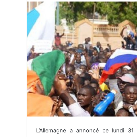
v
o
y
e
r
u
n
c
o
u
r
r
i
e
l
L’Allemagne a annoncé ce lundi 31 