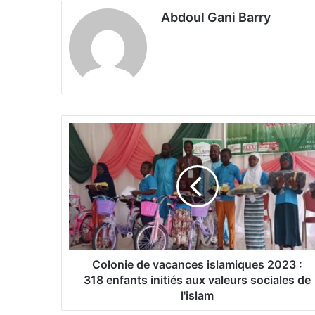
Abdoul Gani Barry
C
o
l
o
n
i
e
d
e
v
Colonie de vacances islamiques 2023 :
a
318 enfants initiés aux valeurs sociales de
c
l'islam
a