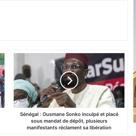
S
é
n
é
g
a
l
:
O
u
Sénégal : Ousmane Sonko inculpé et placé
s
sous mandat de dépôt, plusieurs
m
manifestants réclament sa libération
a