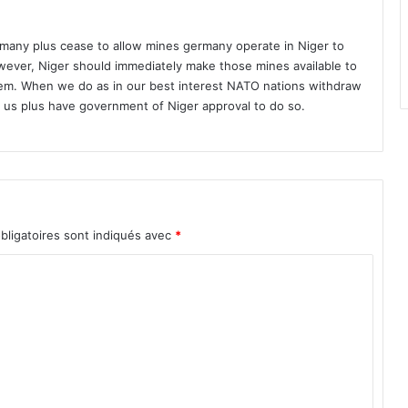
s
o
u
many plus cease to allow mines germany operate in Niger to
s
ever, Niger should immediately make those mines available to
m
hem. When we do as in our best interest NATO nations withdraw
a
r us plus have government of Niger approval to do so.
n
d
a
t
d
e
d
bligatoires sont indiqués avec
*
é
p
ô
t
,
p
l
u
s