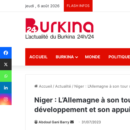
jeudi , 6 août 2026
FLASH INFOS
ACCUEIL
BURKINA
MONDE
POLITIQU
Accueil
/
Actualité
/
Niger : L’Allemagne à son tou
Niger : L’Allemagne à son t
développement et son appui
Abdoul Gani Barry
E
31/07/2023
n