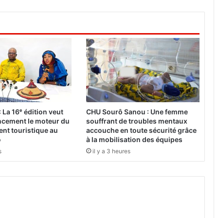
n
e
S
o
n
k
o
i
n
c
u
 La 16ᵉ édition veut
CHU Sourô Sanou : Une femme
l
ancement le moteur du
souffrant de troubles mentaux
p
nt touristique au
accouche en toute sécurité grâce
é
o
à la mobilisation des équipes
e
s
il y a 3 heures
t
p
l
a
c
é