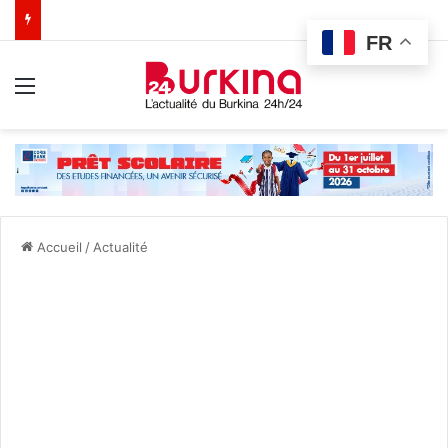
FR
Menu
Accueil
/
Actualité