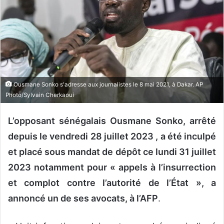
u
n
c
o
u
r
r
Ousmane Sonko s'adresse aux journalistes le 8 mai 2021, à Dakar. AP
i
Photo/Sylvain Cherkaoui
e
l
L’opposant sénégalais Ousmane Sonko, arrêté
depuis le vendredi 28 juillet 2023 , a été inculpé
et placé sous mandat de dépôt ce lundi 31 juillet
2023 notamment pour « appels à l’insurrection
et complot contre l’autorité de l’État », a
annoncé un de ses avocats, à l’AFP
.