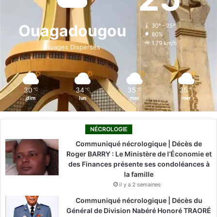
b
e
u
a
o
o
d
b
g
k
Ouagadougou
30º - 25º
80%
o
i
e
r
1.79 km/h
Nuages Dispersés
k
n
a
m
30
34
35
35
℃
℃
℃
℃
dim
lun
mar
mer
NÉCROLOGIE
Communiqué nécrologique | Décès de
Roger BARRY : Le Ministère de l’Économie et
des Finances présente ses condoléances à
la famille
il y a 2 semaines
Communiqué nécrologique | Décès du
Général de Division Nabéré Honoré TRAORÉ