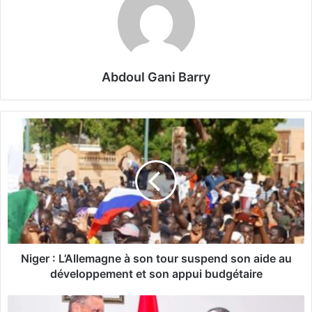
Abdoul Gani Barry
N
i
g
e
r
:
L
’
A
l
Niger : L’Allemagne à son tour suspend son aide au
l
développement et son appui budgétaire
e
m
L