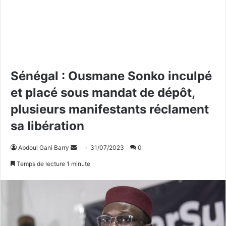
Sénégal : Ousmane Sonko inculpé
et placé sous mandat de dépôt,
plusieurs manifestants réclament
sa libération
Abdoul Gani Barry
E
31/07/2023
0
n
Temps de lecture 1 minute
v
o
y
e
r