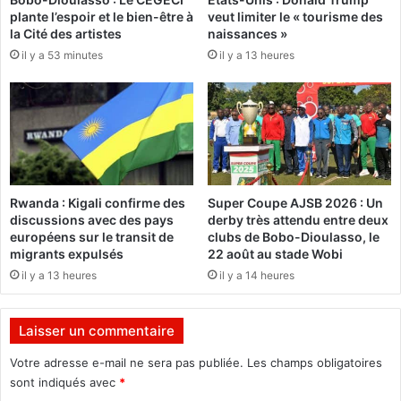
plante l’espoir et le bien-être à
veut limiter le « tourisme des
a
a
la Cité des artistes
naissances »
i
s
d
il y a 53 minutes
il y a 13 heures
s
e
a
a
d
u
e
d
u
é
r
v
d
e
e
Rwanda : Kigali confirme des
Super Coupe AJSB 2026 : Un
l
l
discussions avec des pays
derby très attendu entre deux
o
’
européens sur le transit de
clubs de Bobo-Dioulasso, le
p
U
migrants expulsés
22 août au stade Wobi
p
n
il y a 13 heures
il y a 14 heures
e
i
m
o
e
n
Laisser un commentaire
n
E
t
u
Votre adresse e-mail ne sera pas publiée.
Les champs obligatoires
e
r
sont indiqués avec
*
t
o