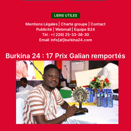
LIENS UTILES
Mentions Légales |
Charte groupe |
Contact
Publicité
|
Webmail |
Equipe B24
Tél : +( 226) 25-33-38-30
Email: info[at]burkina24.com
Burkina 24 : 17 Prix Galian remportés