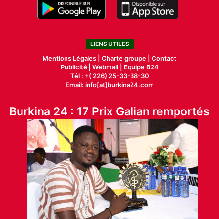
LIENS UTILES
Mentions Légales |
Charte groupe |
Contact
Publicité
|
Webmail |
Equipe B24
Tél : +( 226) 25-33-38-30
Email: info[at]burkina24.com
Burkina 24 : 17 Prix Galian remportés