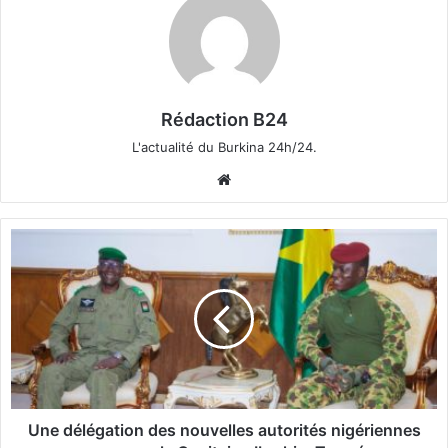
Rédaction B24
L'actualité du Burkina 24h/24.
We
bsi
te
U
n
e
d
é
l
é
g
a
t
Une délégation des nouvelles autorités nigériennes