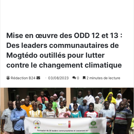
Mise en œuvre des ODD 12 et 13 :
Des leaders communautaires de
Mogtédo outillés pour lutter
contre le changement climatique
Rédaction B24
E
03/08/2023
0
2 minutes de lecture
n
v
o
y
e
r
u