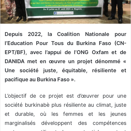
n
c
o
u
r
Depuis 2022, la Coalition Nationale pour
r
l’Education Pour Tous du Burkina Faso (CN-
i
e
EPT/BF
)
, avec l’appui de l’ONG Oxfam et de
l
DANIDA met en œuvre un projet dénommé «
Une société juste, équitable, résiliente et
pacifique au Burkina Faso
».
L’objectif de ce projet est d’œuvrer pour une
société burkinabè plus résiliente au climat, juste
et durable, où les femmes et les jeunes
marginalisés développent des compétences