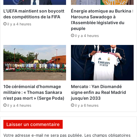
é
C
L’UEFA maintient son boycott
Énergie atomique au Burkina :
s
I
des compétitions de la FIFA
Harouna Sawadogo à
n
v
l’Assemblée législative du
i
il y a 4 heures
o
peuple
g
l
il y a 4 heures
é
e
r
a
i
u
e
s
n
e
n
c
e
o
s
u
10e cérémonial d’hommage
Mercato : Yan Diomandé
r
r
militaire : « Thomas Sankara
signe enfin au Real Madrid
e
s
n’est pas mort » (Serge Poda)
jusqu’en 2033
ç
d
il y a 4 heures
il y a 6 heures
u
e
e
s
p
d
Laisser un commentaire
a
é
r
p
Votre adresse e-mail ne sera pas publiée.
Les champs obligatoires