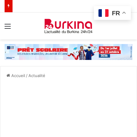
FR
Menu
Accueil
/
Actualité