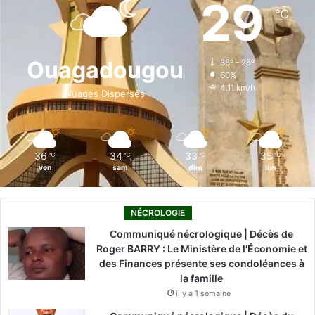
29
℃
b
e
u
a
o
o
d
b
g
k
Ouagadougou
36º - 25º
60%
o
i
e
r
4.11 km/h
Nuages Dispersés
k
n
a
m
36
34
33
35
℃
℃
℃
℃
ven
sam
dim
lun
NÉCROLOGIE
Communiqué nécrologique | Décès de
Roger BARRY : Le Ministère de l’Économie et
des Finances présente ses condoléances à
la famille
il y a 1 semaine