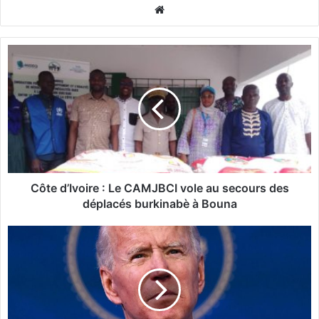
We
bsi
te
C
ô
t
e
d
’
I
v
o
i
Côte d’Ivoire : Le CAMJBCI vole au secours des
r
déplacés burkinabè à Bouna
e
:
N
L
i
e
g
C
e
A
r
M
: