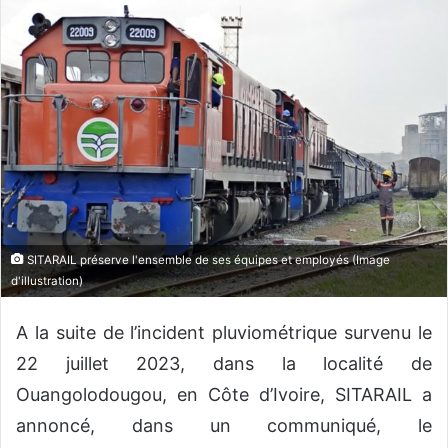
o
y
e
r
u
n
c
o
u
r
r
SITARAIL préserve l'ensemble de ses équipes et employés (Image
i
d'illustration)
e
l
A la suite de l’incident pluviométrique survenu le
22 juillet 2023, dans la localité de
Ouangolodougou, en Côte d’Ivoire, SITARAIL a
annoncé, dans un communiqué, le