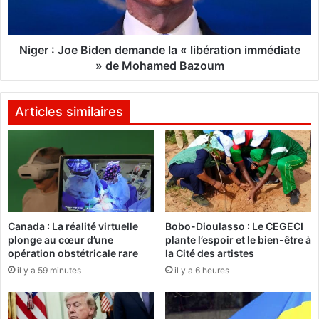
J
J
B
o
C
e
I
B
Niger : Joe Biden demande la « libération immédiate
v
i
» de Mohamed Bazoum
o
d
l
e
e
n
Articles similaires
a
d
u
e
s
m
e
a
c
n
o
d
u
e
Canada : La réalité virtuelle
Bobo-Dioulasso : Le CEGECI
r
l
plonge au cœur d’une
plante l’espoir et le bien-être à
s
a
opération obstétricale rare
la Cité des artistes
d
«
il y a 59 minutes
il y a 6 heures
e
l
s
i
d
b
é
é