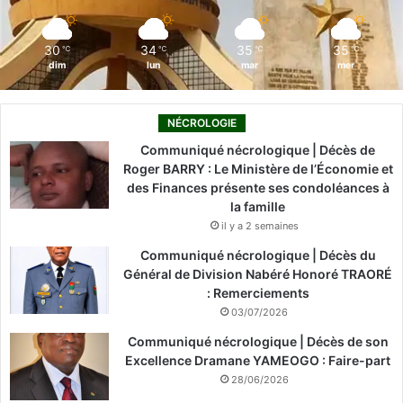
m
30
34
35
35
℃
℃
℃
℃
dim
lun
mar
mer
NÉCROLOGIE
Communiqué nécrologique | Décès de
Roger BARRY : Le Ministère de l’Économie et
des Finances présente ses condoléances à
la famille
il y a 2 semaines
Communiqué nécrologique | Décès du
Général de Division Nabéré Honoré TRAORÉ
: Remerciements
03/07/2026
Communiqué nécrologique | Décès de son
Excellence Dramane YAMEOGO : Faire-part
28/06/2026