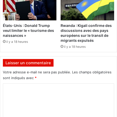
p
r
l
a
a
t
c
i
États-Unis : Donald Trump
Rwanda : Kigali confirme des
é
o
veut limiter le « tourisme des
discussions avec des pays
s
n
naissances »
européens sur le transit de
b
i
migrants expulsés
il y a 18 heures
u
m
il y a 18 heures
r
m
k
é
i
d
Laisser un commentaire
n
i
a
a
Votre adresse e-mail ne sera pas publiée.
Les champs obligatoires
b
t
sont indiqués avec
*
è
e
à
»
C
B
d
o
o
e
m
u
M
n
o
m
a
h