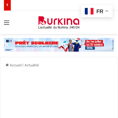
FR
Menu
Accueil
/
Actualité