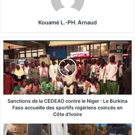
Kouamé L.-PH. Arnaud
S
a
n
c
t
i
o
n
s
d
Sanctions de la CEDEAO contre le Niger : Le Burkina
e
Faso accueille des sportifs nigériens coincés en
l
Côte d’Ivoire
a
C
O
E
u