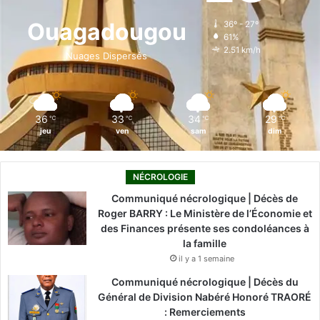
l
o
d
b
g
k
a
Ouagadougou
36º - 27º
G
61%
o
i
e
r
e
2.51 km/h
Nuages Dispersés
n
k
n
a
d
a
m
r
36
33
34
29
℃
℃
℃
℃
m
jeu
ven
sam
dim
e
r
i
NÉCROLOGIE
e
Communiqué nécrologique | Décès de
N
Roger BARRY : Le Ministère de l’Économie et
a
des Finances présente ses condoléances à
t
la famille
i
il y a 1 semaine
o
n
Communiqué nécrologique | Décès du
a
Général de Division Nabéré Honoré TRAORÉ
l
: Remerciements
e