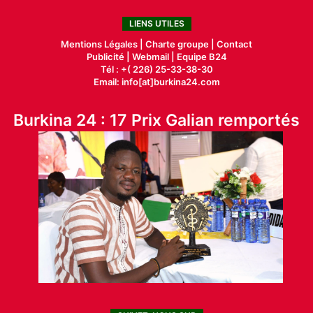
LIENS UTILES
Mentions Légales |
Charte groupe |
Contact
Publicité
|
Webmail |
Equipe B24
Tél : +( 226) 25-33-38-30
Email: info[at]burkina24.com
Burkina 24 : 17 Prix Galian remportés