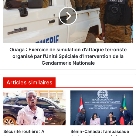
D
a
E
g
A
a
O
:
c
E
o
x
n
e
t
r
Ouaga : Exercice de simulation d'attaque terroriste
r
c
organisé par l’Unité Spéciale d'Intervention de la
e
i
Gendarmerie Nationale
l
c
e
e
N
d
Articles similaires
i
e
g
s
e
i
r
m
u
:
l
L
a
e
Sécurité routière : A
Bénin-Canada : l’ambassade
t