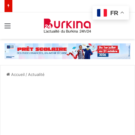
FR
Menu
Accueil
/
Actualité