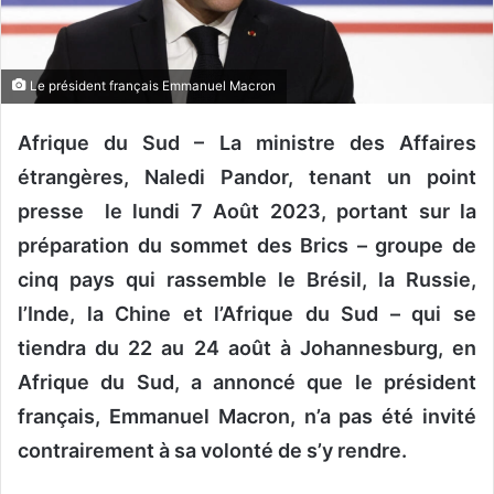
o
u
r
Le président français Emmanuel Macron
r
i
Afrique du Sud – La ministre des Affaires
e
étrangères, Naledi Pandor, tenant un point
l
presse le lundi 7 Août 2023, portant sur la
préparation du sommet des Brics – groupe de
cinq pays qui rassemble le Brésil, la Russie,
l’Inde, la Chine et l’Afrique du Sud – qui se
tiendra du 22 au 24 août à Johannesburg, en
Afrique du Sud, a annoncé que le président
français, Emmanuel Macron, n’a pas été invité
contrairement à sa volonté de s’y rendre.