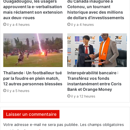
Ouagadougou, les usagers
du Canada inaugurée à
B
i
approuvent la e-verbalisation
Cotonou, un tournant
u
o
mais réclament son extension
historique avec des millions
r
n
aux deux-roues
de dollars d’investissements
k
d
il y a 4 heures
il y a 4 heures
i
'
n
a
a
t
F
t
a
a
s
q
o
u
a
e
Thaïlande : Un footballeur tué
Interopérabilité bancaire :
c
t
par la foudre en plein match,
Transférez vos fonds
c
e
12 autres personnes blessées
instantanément entre Coris
u
r
Bank et Orange Money
il y a 5 heures
e
r
il y a 12 heures
i
o
l
r
l
i
Laisser un commentaire
e
s
d
t
Votre adresse e-mail ne sera pas publiée.
Les champs obligatoires
e
e