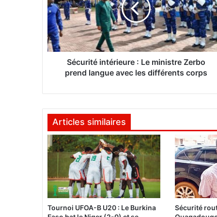
r
i
t
é
i
n
Sécurité intérieure : Le ministre Zerbo
t
prend langue avec les différents corps
é
r
i
e
Articles similaires
u
r
e
:
L
e
m
i
n
Tournoi UFOA-B U20 : Le Burkina
Sécurité rout
i
Faso bat le Niger (2-0) et se
Ouagadougo