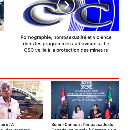
o
g
r
a
p
h
Pornographie, homosexualité et violence
i
dans les programmes audiovisuels : Le
e
CSC veille à la protection des mineurs
,
h
o
m
o
s
e
x
u
a
l
i
ière : A
Bénin-Canada : l’ambassade du
t
u, des usagers
Canada inaugurée à Cotonou, un