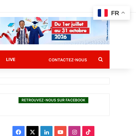
FR
Rechercher
LIVE
CONTACTEZ-NOUS
RETROUVEZ-NOUS SUR FACEBOOK
F
X
L
Y
I
T