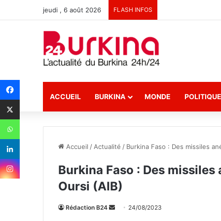
jeudi , 6 août 2026
FLASH INFOS
ACCUEIL
BURKINA
MONDE
POLITIQU
Accueil
/
Actualité
/
Burkina Faso : Des missiles ané
Burkina Faso : Des missiles 
Oursi (AIB)
Rédaction B24
E
24/08/2023
n