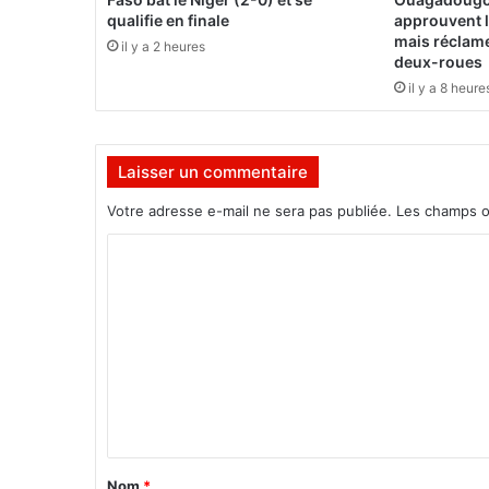
s
qualifie en finale
approuvent l
t
mais réclam
il y a 2 heures
r
deux-roues
e
il y a 8 heure
Z
e
r
Laisser un commentaire
b
o
Votre adresse e-mail ne sera pas publiée.
Les champs o
p
r
C
e
o
n
d
m
l
m
a
e
n
g
n
u
t
e
a
a
Nom
*