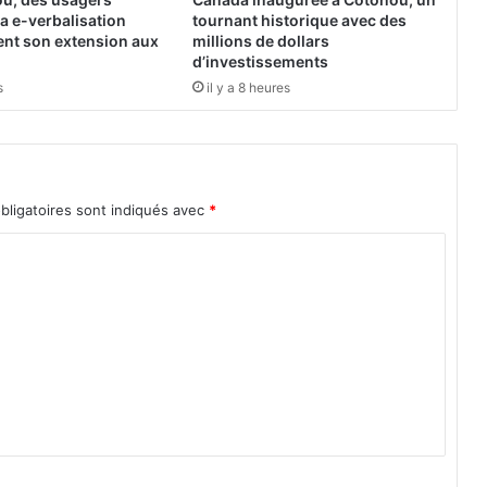
é
a e-verbalisation
tournant historique avec des
e
ent son extension aux
millions de dollars
t
d’investissements
v
s
il y a 8 heures
i
o
l
e
n
bligatoires sont indiqués avec
*
c
e
d
a
n
s
l
e
s
p
r
o