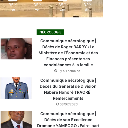
35
35
35
33
℃
℃
℃
℃
jeu
ven
sam
dim
NÉCROLOGIE
Communiqué nécrologique |
Décès de Roger BARRY : Le
Ministère de l’Économie et des
Finances présente ses
condoléances à la famille
il y a 1 semaine
Communiqué nécrologique |
Décès du Général de Division
Nabéré Honoré TRAORÉ :
Remerciements
03/07/2026
Communiqué nécrologique |
Décès de son Excellence
Dramane YAMEOGO : Faire-part