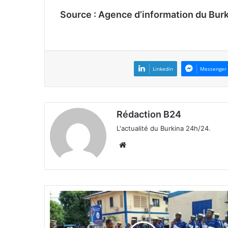
Source : Agence d’information du Bur
Linkedin
Messenger
Rédaction B24
L'actualité du Burkina 24h/24.
We
bsi
te
S
é
c
u