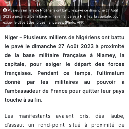
o
Plusieurs milliers de Nigériens ont battu le pavé ce dimanche 27 Août
u
2023 à proximité de la base militaire française à Niamey, la capitale, pour
r
exiger le départ des forces françaises. (Photo: AFP)
r
i
Niger – Plusieurs milliers de Nigériens ont battu
e
le pavé le dimanche 27 Août 2023 à proximité
l
de la base militaire française à Niamey, la
capitale, pour exiger le départ des forces
françaises. Pendant ce temps, l’ultimatum
donné par les militaires au pouvoir à
l’ambassadeur de France pour quitter leur pays
touche à sa fin.
Les manifestants avaient pris, dès l’aube,
d’assaut un rond-point situé à proximité de