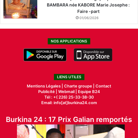
BAMBARA née KABORE Marie Josephe :
Faire -part
01/06/2026
NOS APPLICATIONS
LIENS UTILES
Mentions Légales |
Charte groupe |
Contact
Publicité
|
Webmail |
Equipe B24
Tél : +( 226) 25-33-38-30
Email: info[at]burkina24.com
Burkina 24 : 17 Prix Galian remportés