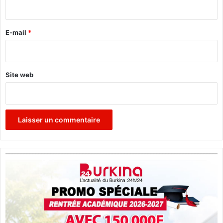
i
r
e
E-mail
*
*
Site web