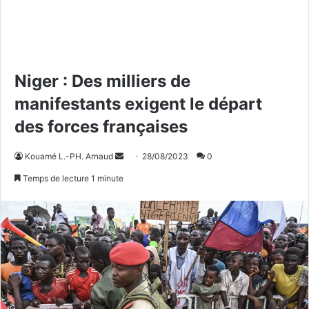
Niger : Des milliers de
manifestants exigent le départ
des forces françaises
Kouamé L.-PH. Arnaud
E
28/08/2023
0
n
Temps de lecture 1 minute
v
o
y
e
r
u
n
c