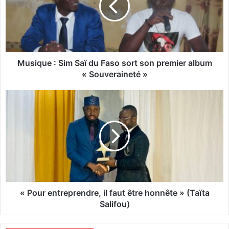
q
u
e
:
S
Musique : Sim Saï du Faso sort son premier album
i
« Souveraineté »
m
S
«
a
ï
P
d
o
u
u
F
r
a
e
s
n
o
t
s
r
« Pour entreprendre, il faut être honnête » (Taïta
o
e
Salifou)
r
p
t
r