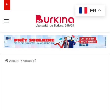
FR
Menu
Accueil
/
Actualité