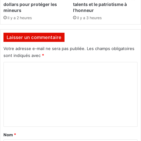
e
t
dollars pour protéger les
talents et le patriotisme à
r
e
mineurs
l’honneur
a
»
il y a 2 heures
il y a 3 heures
i
(
n
T
e
a
Laisser un commentaire
t
ï
é
t
Votre adresse e-mail ne sera pas publiée.
Les champs obligatoires
a
sont indiqués avec
*
»
S
C
a
l
o
i
m
f
o
m
u
e
)
n
t
a
Nom
*