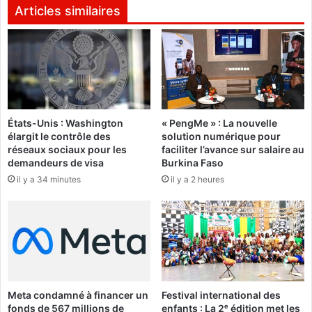
s
e
Articles similaires
o
n
n
d
p
r
r
e
e
,
m
i
i
l
États-Unis : Washington
« PengMe » : La nouvelle
e
f
élargit le contrôle des
solution numérique pour
r
a
réseaux sociaux pour les
faciliter l’avance sur salaire au
a
u
demandeurs de visa
Burkina Faso
l
t
il y a 34 minutes
il y a 2 heures
b
ê
u
t
m
r
«
e
h
S
o
o
n
u
n
Meta condamné à financer un
Festival international des
v
ê
fonds de 567 millions de
enfants : La 2ᵉ édition met les