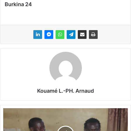
Burkina 24
Kouamé L.-PH. Arnaud
M
u
s
i