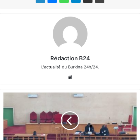
Rédaction B24
L'actualité du Burkina 24h/24.
We
bsi
te
J
u
s
t
i
c
e