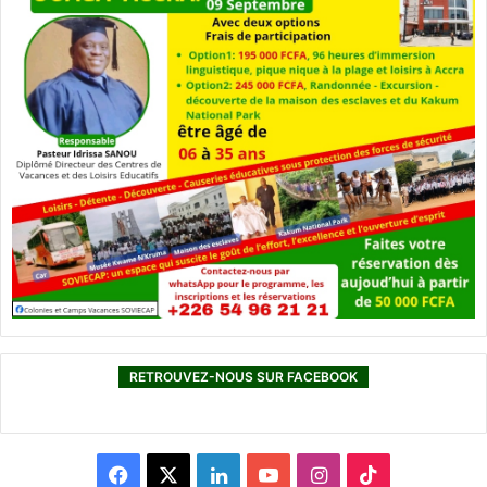
RETROUVEZ-NOUS SUR FACEBOOK
F
X
L
Y
I
T