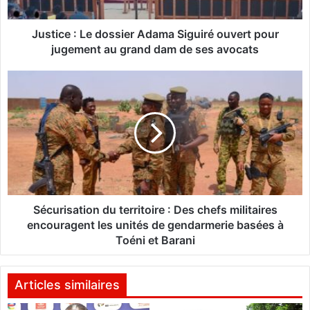
:
L
e
Justice : Le dossier Adama Siguiré ouvert pour
d
jugement au grand dam de ses avocats
o
s
S
s
é
i
c
e
u
r
r
A
i
d
s
a
a
m
t
a
i
Sécurisation du territoire : Des chefs militaires
S
o
encouragent les unités de gendarmerie basées à
i
n
Toéni et Barani
g
d
u
u
i
t
Articles similaires
r
e
é