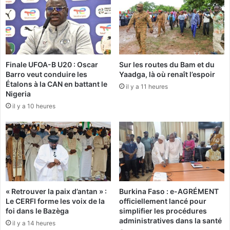
r
o
r
u
i
v
t
e
o
r
i
t
Finale UFOA-B U20 : Oscar
Sur les routes du Bam et du
r
Barro veut conduire les
Yaadga, là où renaît l’espoir
p
e
Étalons à la CAN en battant le
o
:
il y a 11 heures
Nigeria
u
D
il y a 10 heures
r
e
j
s
u
c
g
h
e
e
m
f
e
s
n
m
« Retrouver la paix d’antan » :
Burkina Faso : e-AGRÉMENT
t
i
Le CERFI forme les voix de la
officiellement lancé pour
a
l
foi dans le Bazèga
simplifier les procédures
u
i
administratives dans la santé
il y a 14 heures
g
t