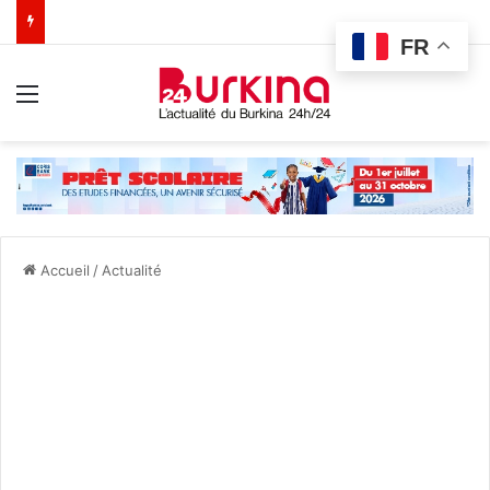
FR
Menu
Accueil
/
Actualité