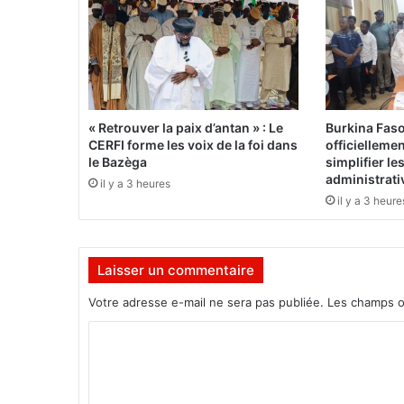
d
e
l
’
U
N
E
« Retrouver la paix d’antan » : Le
Burkina Fas
S
CERFI forme les voix de la foi dans
officielleme
C
le Bazèga
simplifier l
O
administrati
il y a 3 heures
:
il y a 3 heure
L
e
c
Laisser un commentaire
a
n
Votre adresse e-mail ne sera pas publiée.
Les champs o
d
i
C
d
o
a
t
m
é