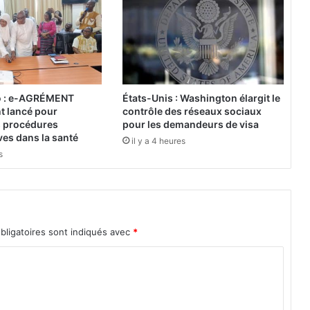
a
s
c
a
l
a
v
o : e-AGRÉMENT
États-Unis : Washington élargit le
e
nt lancé pour
contrôle des réseaux sociaux
c
es procédures
pour les demandeurs de visa
l
ves dans la santé
il y a 4 heures
’
s
A
b
b
é
C
bligatoires sont indiqués avec
*
y
r
i
l
l
e