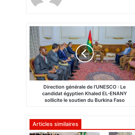
D
i
r
e
c
t
i
o
n
g
Direction générale de l’UNESCO : Le
é
candidat égyptien Khaled EL-ENANY
n
sollicite le soutien du Burkina Faso
é
r
a
Articles similaires
l
e