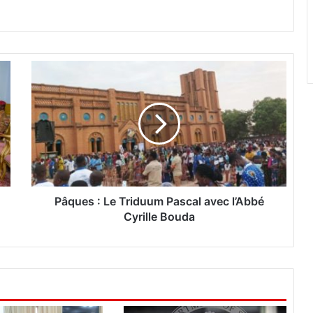
P
â
q
u
e
s
:
L
e
T
Pâques : Le Triduum Pascal avec l’Abbé
r
Cyrille Bouda
i
d
u
u
m
P