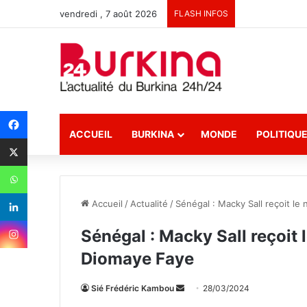
vendredi , 7 août 2026
FLASH INFOS
ACCUEIL
BURKINA
MONDE
POLITIQU
Accueil
/
Actualité
/
Sénégal : Macky Sall reçoit l
Sénégal : Macky Sall reçoit
Diomaye Faye
Sié Frédéric Kambou
E
28/03/2024
n