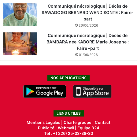
Communiqué nécrologique | Décès de
SAWADOGO BERNARD WENDIKONTE : Faire-
part
26/06/2026
Communiqué nécrologique | Décès de
BAMBARA née KABORE Marie Josephe :
Faire -part
01/06/2026
NOS APPLICATIONS
LIENS UTILES
Mentions Légales |
Charte groupe |
Contact
Publicité
|
Webmail |
Equipe B24
Tél : +( 226) 25-33-38-30