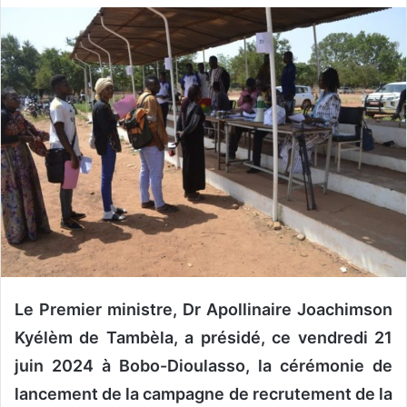
v
o
y
e
r
u
n
c
o
u
r
r
i
e
Le Premier ministre, Dr Apollinaire Joachimson
l
Kyélèm de Tambèla, a présidé, ce vendredi 21
juin 2024 à Bobo-Dioulasso, la cérémonie de
lancement de la campagne de recrutement de la