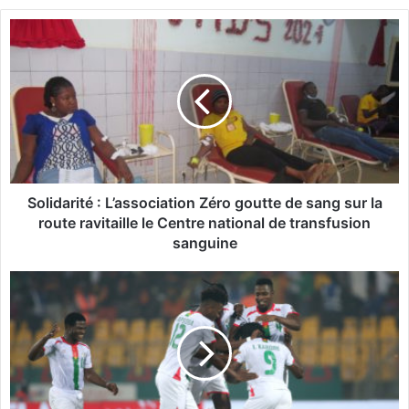
te
S
o
l
i
d
a
r
i
t
é
Solidarité : L’association Zéro goutte de sang sur la
:
route ravitaille le Centre national de transfusion
L
sanguine
’
a
C
s
A
s
N
o
M
c
a
i
r
a
o