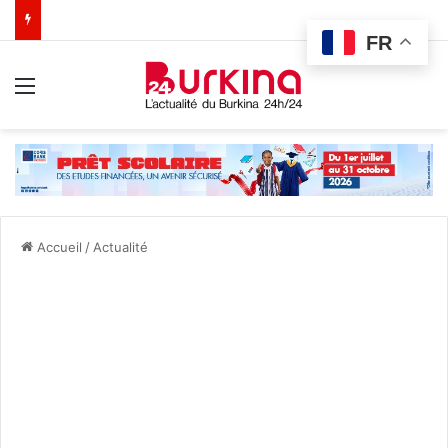
FR
Menu
Accueil
/
Actualité