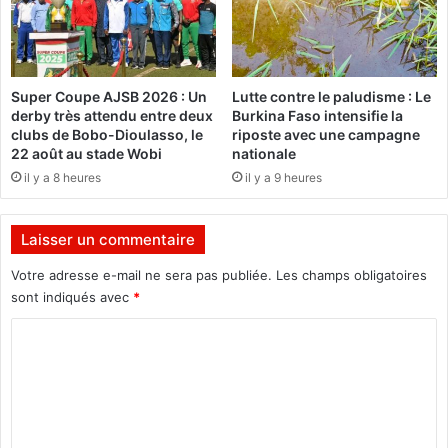
r
i
l
t
a
i
r
o
Super Coupe AJSB 2026 : Un
Lutte contre le paludisme : Le
o
n
derby très attendu entre deux
Burkina Faso intensifie la
u
d
clubs de Bobo-Dioulasso, le
riposte avec une campagne
t
u
22 août au stade Wobi
nationale
e
2
il y a 8 heures
il y a 9 heures
r
1
a
d
v
é
Laisser un commentaire
i
c
t
e
Votre adresse e-mail ne sera pas publiée.
Les champs obligatoires
a
m
sont indiqués avec
*
i
b
l
C
r
l
e
o
e
2
m
l
0
e
2
m
C
5