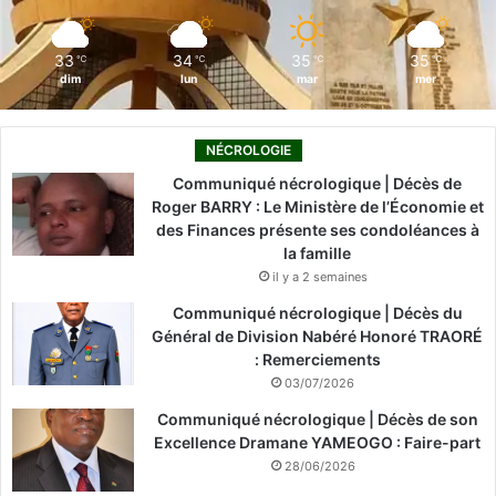
m
33
34
35
35
℃
℃
℃
℃
dim
lun
mar
mer
NÉCROLOGIE
Communiqué nécrologique | Décès de
Roger BARRY : Le Ministère de l’Économie et
des Finances présente ses condoléances à
la famille
il y a 2 semaines
Communiqué nécrologique | Décès du
Général de Division Nabéré Honoré TRAORÉ
: Remerciements
03/07/2026
Communiqué nécrologique | Décès de son
Excellence Dramane YAMEOGO : Faire-part
28/06/2026