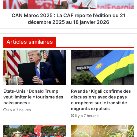
t
c
i
2
o
0
CAN Maroc 2025 : La CAF reporte l'édition du 21
n
2
décembre 2025 au 18 janvier 2026
Z
5
é
:
r
L
Articles similaires
o
a
g
C
o
A
u
F
t
r
t
e
e
p
d
États-Unis : Donald Trump
Rwanda : Kigali confirme des
o
veut limiter le « tourisme des
discussions avec des pays
e
r
naissances »
européens sur le transit de
s
t
migrants expulsés
a
il y a 7 heures
e
il y a 7 heures
n
l
g
'
s
é
u
d