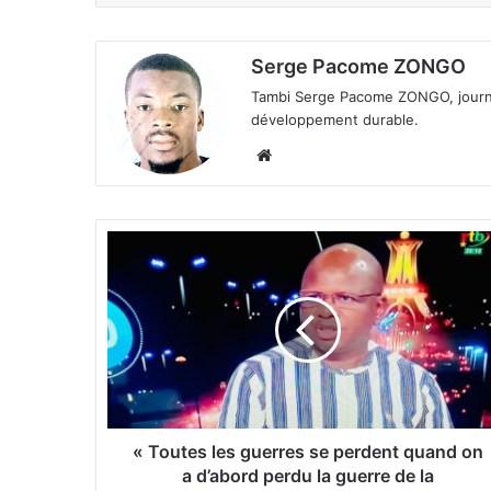
Serge Pacome ZONGO
Tambi Serge Pacome ZONGO, journal
développement durable.
We
bsi
te
«
T
o
u
t
e
s
l
e
« Toutes les guerres se perdent quand on
s
a d’abord perdu la guerre de la