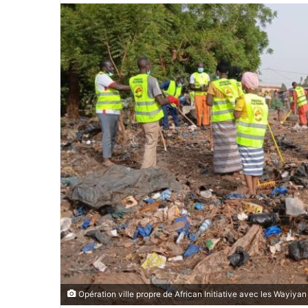
v
o
y
e
r
u
n
c
o
u
r
r
i
e
l
Opération ville propre de African Initiative avec les Wayiya