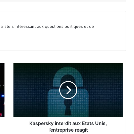
iste s'intéressant aux questions politiques et de
K
a
s
p
e
r
s
k
y
i
Kaspersky interdit aux Etats Unis,
n
l’entreprise réagit