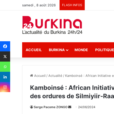
samedi , 8 août 2026
FLASH INFOS
ACCUEIL
BURKINA
MONDE
POLITIQU
Accueil
/
Actualité
/
Kamboinsé : African Initiative 
Kamboinsé : African Initiativ
des ordures de Silmiyiir-Ra
Serge Pacome ZONGO
E
24/06/2024
n