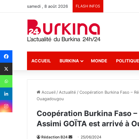
samedi , 8 août 2026
FLASH INFOS
ACCUEIL
BURKINA
MONDE
POLITIQU
Accueil
/
Actualité
/
Coopération Burkina Faso – Rép
Ouagadougou
Coopération Burkina Faso – 
Assimi GOÏTA est arrivé à
Rédaction B24
E
25/06/2024