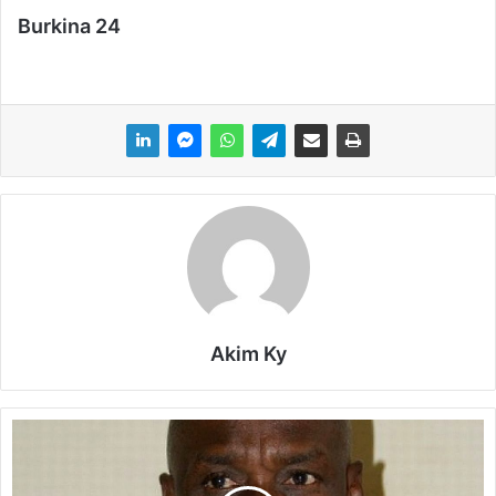
Burkina 24
Akim Ky
D
é
c