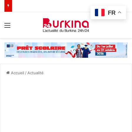
FR
Menu
Accueil
/
Actualité