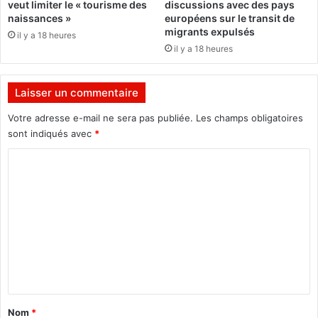
veut limiter le « tourisme des
discussions avec des pays
a
naissances »
européens sur le transit de
t
migrants expulsés
il y a 18 heures
e
il y a 18 heures
t
l
a
Laisser un commentaire
l
u
Votre adresse e-mail ne sera pas publiée.
Les champs obligatoires
t
sont indiqués avec
*
t
e
C
c
o
o
m
n
t
m
r
e
e
l
n
a
t
c
o
a
Nom
*