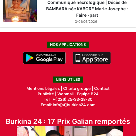
Communiqué nécrologique | Décès de
BAMBARA née KABORE Marie Josephe :
Faire -part
01/06/2026
NOS APPLICATIONS
LIENS UTILES
Mentions Légales |
Charte groupe |
Contact
Publicité
|
Webmail |
Equipe B24
Tél : +( 226) 25-33-38-30
Email: info[at]burkina24.com
Burkina 24 : 17 Prix Galian remportés