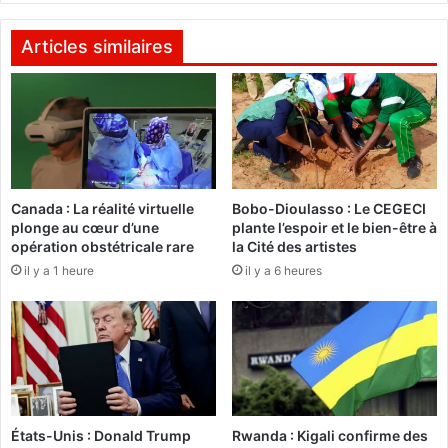
L
o
e
u
Articles similaires
c
r
o
e
m
u
m
s
u
e
n
d
i
e
q
Canada : La réalité virtuelle
Bobo-Dioulasso : Le CEGECI
s
plonge au cœur d’une
plante l’espoir et le bien-être à
u
b
opération obstétricale rare
la Cité des artistes
é
i
d
il y a 1 heure
il y a 6 heures
e
e
n
l
s
’
d
U
e
P
l
C
'
É
États-Unis : Donald Trump
Rwanda : Kigali confirme des
t