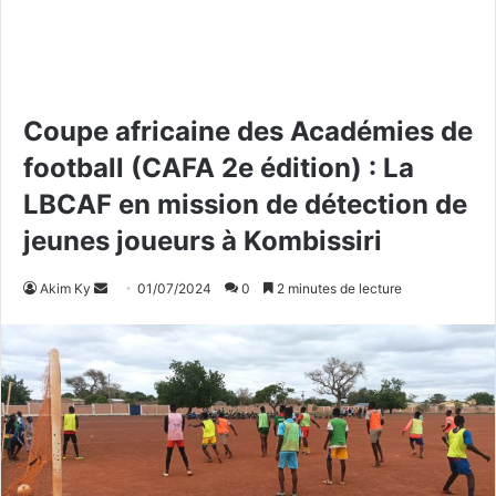
Coupe africaine des Académies de
football (CAFA 2e édition) : La
LBCAF en mission de détection de
jeunes joueurs à Kombissiri
Akim Ky
E
01/07/2024
0
2 minutes de lecture
n
v
o
y
e
r
u