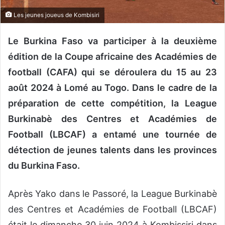
n
c
Les jeunes joueus de Kombisiri
o
u
Le Burkina Faso va participer à la deuxième
r
édition de la Coupe africaine des Académies de
r
football (CAFA) qui se déroulera du 15 au 23
i
août 2024 à Lomé au Togo. Dans le cadre de la
e
l
préparation de cette compétition, la League
Burkinabè des Centres et Académies de
Football (LBCAF) a entamé une tournée de
détection de jeunes talents dans les provinces
du Burkina Faso.
Après Yako dans le Passoré, la League Burkinabè
des Centres et Académies de Football (LBCAF)
était le dimanche 30 juin 2024 à Kombissiri dans