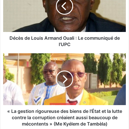
è
s
d
e
L
o
u
Décès de Louis Armand Ouali : Le communiqué de
i
l’UPC
s
A
«
r
L
m
a
a
g
n
e
d
s
O
t
u
i
a
o
l
n
« La gestion rigoureuse des biens de l'État et la lutte
i
r
contre la corruption créaient aussi beaucoup de
i
mécontents » (Me Kyélem de Tambèla)
:
g