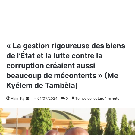
« La gestion rigoureuse des biens
de l’État et la lutte contre la
corruption créaient aussi
beaucoup de mécontents » (Me
Kyélem de Tambèla)
Akim Ky
E
01/07/2024
0
Temps de lecture 1 minute
n
v
o
y
e