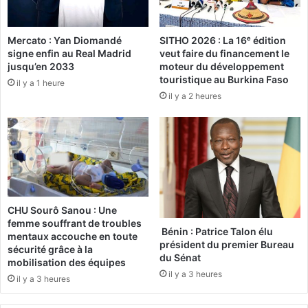
a
r
l
o
l
Mercato : Yan Diomandé
SITHO 2026 : La 16ᵉ édition
l
signe enfin au Real Madrid
veut faire du financement le
(
e
jusqu’en 2033
moteur du développement
C
d
touristique au Burkina Faso
A
il y a 1 heure
u
il y a 2 heures
F
g
A
o
2
u
e
v
é
e
d
r
i
n
t
e
CHU Sourô Sanou : Une
i
m
femme souffrant de troubles
o
e
Bénin : Patrice Talon élu
mentaux accouche en toute
n
n
président du premier Bureau
sécurité grâce à la
)
du Sénat
t
mobilisation des équipes
:
c
il y a 3 heures
il y a 3 heures
L
e
a
n