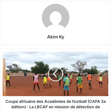
Akim Ky
C
o
u
p
e
a
f
r
i
c
Coupe africaine des Académies de football (CAFA 2e
a
édition) : La LBCAF en mission de détection de