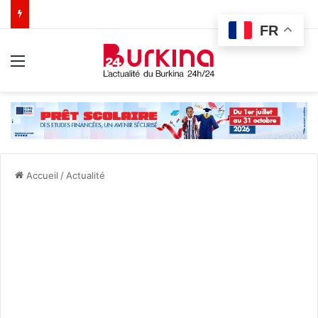
FR
Menu
Accueil
/
Actualité