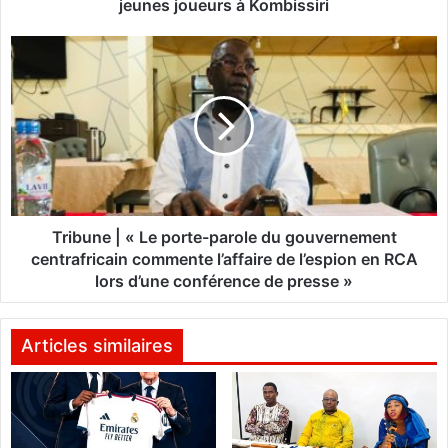
i
jeunes joueurs à Kombissiri
n
e
T
d
r
e
i
s
b
A
u
c
n
a
e
d
|
é
«
m
Tribune | « Le porte-parole du gouvernement
i
L
centrafricain commente l’affaire de l’espion en RCA
e
e
lors d’une conférence de presse »
s
p
d
o
e
r
Articles similaires
f
t
o
e
o
-
t
p
b
a