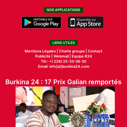
NOS APPLICATIONS
LIENS UTILES
Mentions Légales |
Charte groupe |
Contact
Publicité
|
Webmail |
Equipe B24
Tél : +( 226) 25-33-38-30
Email: info[at]burkina24.com
Burkina 24 : 17 Prix Galian remportés