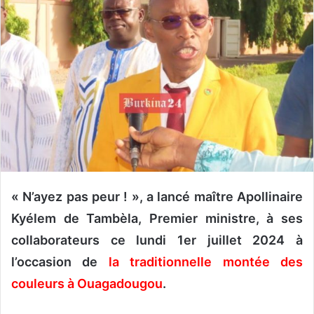
r
u
n
c
o
u
r
r
i
e
l
« N’ayez pas peur ! », a lancé maître Apollinaire
Kyélem de Tambèla, Premier ministre, à ses
collaborateurs ce lundi 1er juillet 2024 à
l’occasion de
la traditionnelle montée des
couleurs à Ouagadougou
.