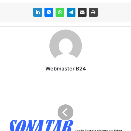
Webmaster B24
T
r
i
b
u
n
e