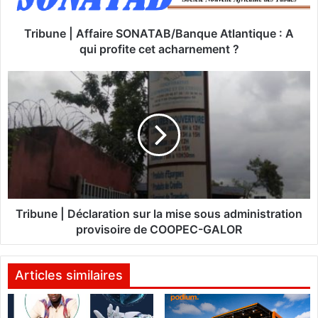
|
A
f
Tribune | Affaire SONATAB/Banque Atlantique : A
f
qui profite cet acharnement ?
a
i
T
r
r
e
i
S
b
O
u
N
n
A
e
T
|
A
D
B
é
Tribune | Déclaration sur la mise sous administration
/
c
provisoire de COOPEC-GALOR
B
l
a
a
n
r
Articles similaires
q
a
u
t
e
i