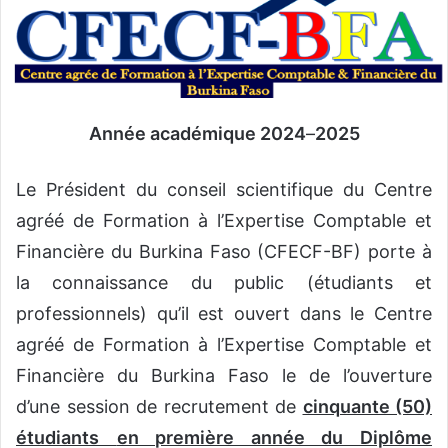
r
u
n
c
o
Année académique 2024
–
2025
u
r
Le Président du conseil scientifique du Centre
r
i
agréé de Formation à l’Expertise Comptable et
e
Financière du Burkina Faso (CFECF-BF) porte à
l
la connaissance du public (étudiants et
professionnels) qu’il est ouvert dans le Centre
agréé de Formation à l’Expertise Comptable et
Financière du Burkina Faso le de l’ouverture
d’une session de recrutement de
cinquante (50)
étudiants
en première année du
Diplôme