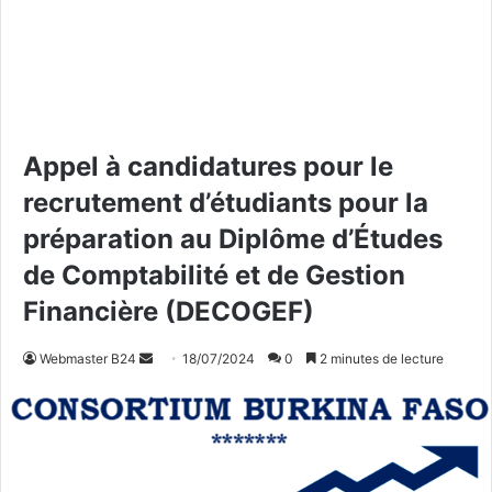
Appel à candidatures pour le
recrutement d’étudiants pour la
préparation au Diplôme d’Études
de Comptabilité et de Gestion
Financière (DECOGEF)
Webmaster B24
E
18/07/2024
0
2 minutes de lecture
n
v
o
y
e