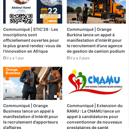
A
o
t
n
l
s
a
u
Communiqué | STIC’26 : Les
Communiqué | Orange
n
r
inscriptions sont
Burkina lance un appel à
t
l
officiellement ouvertes pour
manifestation d’intérêt pour
i
a
le plus grand rendez-vous de
le recrutement d’une agence
q
m
l’innovation en Afrique
de gestion de camion podium
u
i
il y a 1 jour
il y a 2 jours
e
s
:
e
A
s
q
o
u
u
i
s
p
a
r
d
Communiqué | Orange
Communiqué | Extension du
o
m
Business lance un appel à
RAMU : La CNAMU lance un
f
i
manifestation d’intérêt pour
appel à candidatures pour
i
n
le recrutement d’apporteurs
conventionner de nouveaux
t
i
d’affaires
prestataires de santé