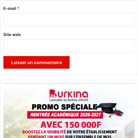
O
O
e
E-mail
*
P
*
E
C
-
Site web
G
A
L
O
R