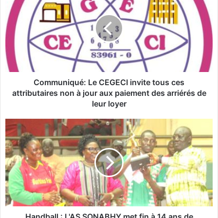
m
m
u
n
i
q
u
é
Communiqué: Le CEGECI invite tous ces
:
attributaires non à jour aux paiement des arriérés de
L
leur loyer
e
C
H
E
a
G
n
E
d
C
b
I
a
i
l
n
l
v
:
i
L
Handball : L'AS SONABHY met fin à 14 ans de