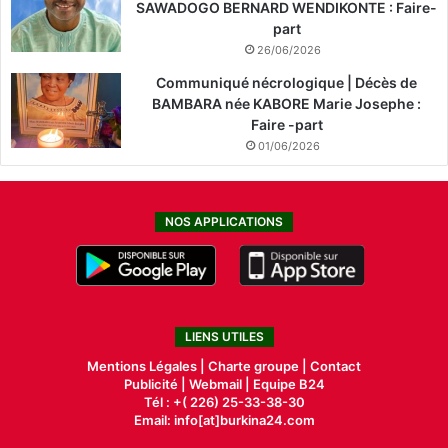
SAWADOGO BERNARD WENDIKONTE : Faire-
part
26/06/2026
Communiqué nécrologique | Décès de
BAMBARA née KABORE Marie Josephe :
Faire -part
01/06/2026
NOS APPLICATIONS
LIENS UTILES
Mentions Légales |
Charte groupe |
Contact
Publicité
|
Webmail |
Equipe B24
Tél : +( 226) 25-33-38-30
Email: info[at]burkina24.com