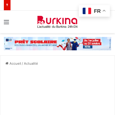
FR
Menu
Accueil
/
Actualité