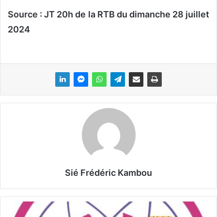
Source : JT 20h de la RTB du dimanche 28 juillet
2024
Sié Frédéric Kambou
C
o