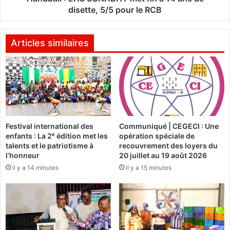
t
'
disette, 5/5 pour le RCB
e
A
t
S
o
S
Articles similaires
u
O
s
N
c
A
e
B
s
H
a
Y
t
m
t
Festival international des
Communiqué | CEGECI : Une
e
enfants : La 2ᵉ édition met les
opération spéciale de
r
t
talents et le patriotisme à
recouvrement des loyers du
i
f
l’honneur
20 juillet au 19 août 2026
b
i
il y a 14 minutes
il y a 15 minutes
u
n
t
à
a
1
i
4
r
a
e
n