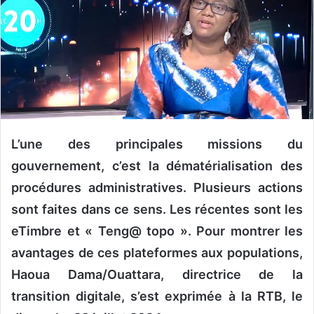
u
n
c
o
u
r
r
i
L’une des principales missions du
e
l
gouvernement, c’est la dématérialisation des
procédures administratives. Plusieurs actions
sont faites dans ce sens. Les récentes sont les
eTimbre et « Teng@ topo ». Pour montrer les
avantages de ces plateformes aux populations,
Haoua Dama/Ouattara, directrice de la
transition digitale, s’est exprimée à la RTB, le