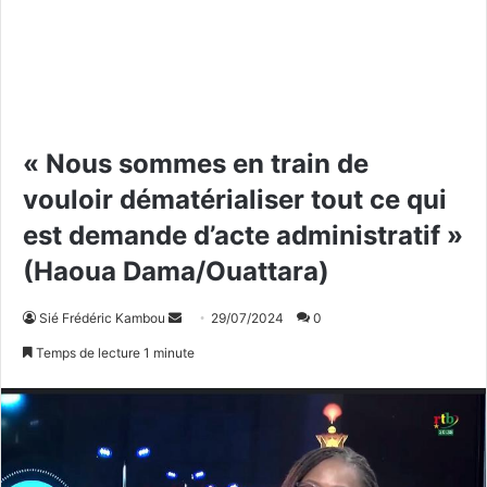
« Nous sommes en train de
vouloir dématérialiser tout ce qui
est demande d’acte administratif »
(Haoua Dama/Ouattara)
Sié Frédéric Kambou
E
29/07/2024
0
n
Temps de lecture 1 minute
v
o
y
e
r