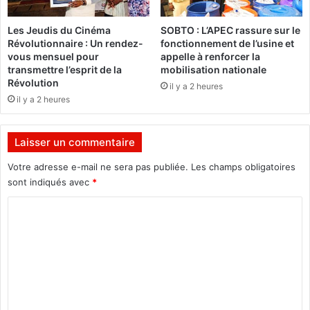
s
s
n
d
Les Jeudis du Cinéma
SOBTO : L’APEC rassure sur le
o
e
Révolutionnaire : Un rendez-
fonctionnement de l’usine et
n
d
vous mensuel pour
appelle à renforcer la
à
i
transmettre l’esprit de la
mobilisation nationale
j
s
Révolution
il y a 2 heures
o
e
il y a 2 heures
u
t
r
t
a
e
Laisser un commentaire
u
,
x
5
Votre adresse e-mail ne sera pas publiée.
Les champs obligatoires
p
/
sont indiqués avec
*
a
5
C
i
p
e
o
o
m
u
m
e
r
n
l
m
t
e
e
d
R
e