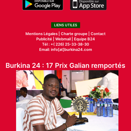
LIENS UTILES
Mentions Légales |
Charte groupe |
Contact
Publicité
|
Webmail |
Equipe B24
Tél : +( 226) 25-33-38-30
Email: info[at]burkina24.com
Burkina 24 : 17 Prix Galian remportés