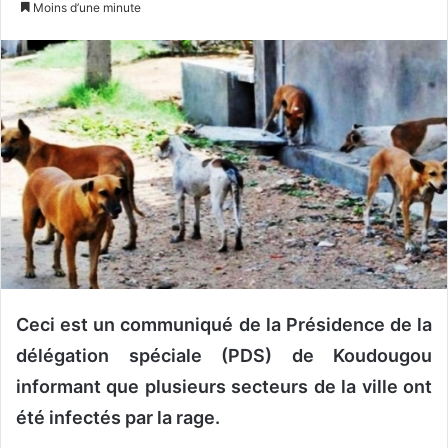
Moins d’une minute
v
o
y
e
r
u
n
c
o
u
r
r
i
Ceci est un communiqué de la Présidence de la
e
délégation spéciale (PDS) de Koudougou
l
informant que plusieurs secteurs de la ville ont
été infectés par la rage.