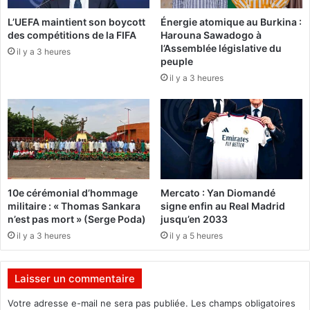
r
c
a
L’UEFA maintient son boycott
Énergie atomique au Burkina :
o
des compétitions de la FIFA
Harouna Sawadogo à
t
m
l’Assemblée législative du
a
il y a 3 heures
i
peuple
M
t
il y a 3 heures
a
é
i
d
g
’
a
o
e
r
t
g
M
a
o
n
10e cérémonial d’hommage
Mercato : Yan Diomandé
u
i
militaire : « Thomas Sankara
signe enfin au Real Madrid
s
s
n’est pas mort » (Serge Poda)
jusqu’en 2033
s
a
il y a 3 heures
il y a 5 heures
a
t
Z
i
o
o
Laisser un commentaire
u
n
n
e
Votre adresse e-mail ne sera pas publiée.
Les champs obligatoires