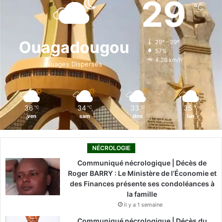
29
℃
b
e
u
a
o
o
d
b
g
k
Ouagadougou
29º - 29º
57%
o
i
e
r
4.28 km/h
Nuages Dispersés
k
n
a
m
36
34
33
35
℃
℃
℃
℃
ven
sam
dim
lun
NÉCROLOGIE
Communiqué nécrologique | Décès de
Roger BARRY : Le Ministère de l’Économie et
des Finances présente ses condoléances à
la famille
il y a 1 semaine
Communiqué nécrologique | Décès du