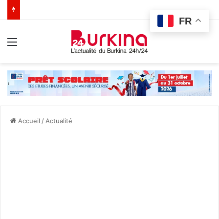
FR
Menu
Accueil
/
Actualité