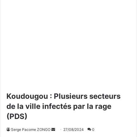
Koudougou : Plusieurs secteurs
de la ville infectés par la rage
(PDS)
Serge Pacome ZONGO
E
27/08/2024
0
n