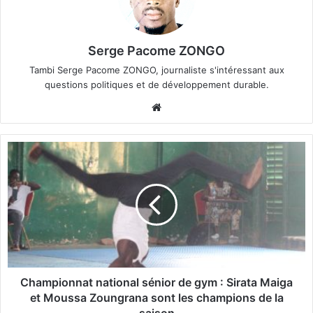
Serge Pacome ZONGO
Tambi Serge Pacome ZONGO, journaliste s'intéressant aux
questions politiques et de développement durable.
We
bsi
te
C
h
a
m
p
i
o
n
n
a
Championnat national sénior de gym : Sirata Maiga
t
et Moussa Zoungrana sont les champions de la
n
saison