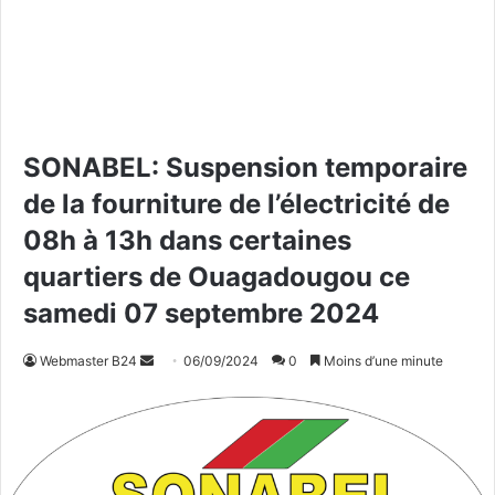
SONABEL: Suspension temporaire
de la fourniture de l’électricité de
08h à 13h dans certaines
quartiers de Ouagadougou ce
samedi 07 septembre 2024
Webmaster B24
E
06/09/2024
0
Moins d’une minute
n
v
o
y
e