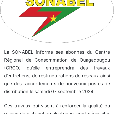
r
u
n
c
o
u
r
r
La SONABEL informe ses abonnés du Centre
i
Régional de Consommation de Ouagadougou
e
l
(CRCO) qu’elle entreprendra des travaux
d’entretiens, de restructurations de réseaux ainsi
que des raccordements de nouveaux postes de
distribution le samedi 07 septembre 2024.
Ces travaux qui visent à renforcer la qualité du
réseau de distribution électrique, vont nécessiter