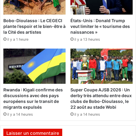
a
g
i
o
t
u
s
Bobo-Dioulasso : Le CEGECI
États-Unis : Donald Trump
plante l’espoir et le bien-être à
veut limiter le « tourisme des
o
:
la Cité des artistes
naissances »
n
U
r
il y a 1 heure
il y a 13 heures
n
e
e
t
l
o
e
u
ç
r
o
a
n
v
p
Rwanda : Kigali confirme des
Super Coupe AJSB 2026 : Un
e
o
discussions avec des pays
derby très attendu entre deux
c
u
européens sur le transit de
clubs de Bobo-Dioulasso, le
u
r
migrants expulsés
22 août au stade Wobi
n
l
il y a 14 heures
il y a 14 heures
s
e
i
s
n
g
Laisser un commentaire
g
o