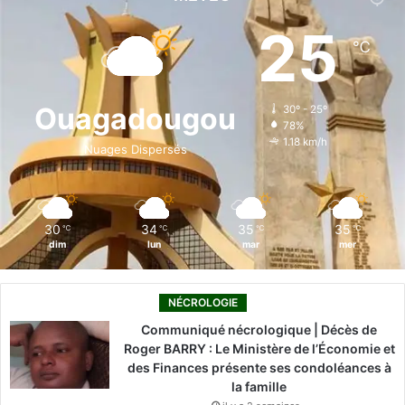
e
k
T
t
T
25
℃
b
e
u
a
o
o
d
b
g
k
Ouagadougou
30º - 25º
78%
o
i
e
r
1.18 km/h
Nuages Dispersés
k
n
a
m
30
34
35
35
℃
℃
℃
℃
dim
lun
mar
mer
NÉCROLOGIE
Communiqué nécrologique | Décès de
Roger BARRY : Le Ministère de l’Économie et
des Finances présente ses condoléances à
la famille