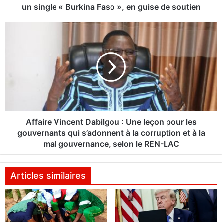
é
un single « Burkina Faso », en guise de soutien
c
u
A
r
f
i
f
t
a
a
i
i
r
r
e
e
V
:
i
V
n
Affaire Vincent Dabilgou : Une leçon pour les
i
c
gouvernants qui s’adonnent à la corruption et à la
n
e
mal gouvernance, selon le REN-LAC
c
n
e
t
n
D
Articles similaires
t
a
1
b
7
i
f
l