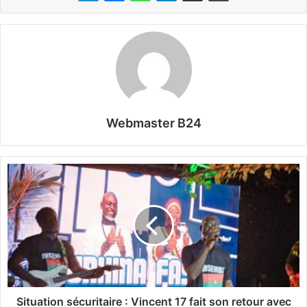
Webmaster B24
S
i
t
u
a
t
i
o
n
s
Situation sécuritaire : Vincent 17 fait son retour avec