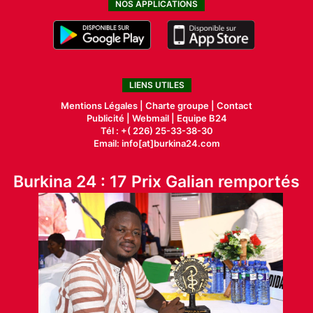
NOS APPLICATIONS
LIENS UTILES
Mentions Légales |
Charte groupe |
Contact
Publicité
|
Webmail |
Equipe B24
Tél : +( 226) 25-33-38-30
Email: info[at]burkina24.com
Burkina 24 : 17 Prix Galian remportés