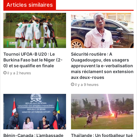
s
M
Articles similaires
à
a
j
r
e
a
û
c
n
a
e
ñ
r
a
l
Tournoi UFOA-B U20 : Le
Sécurité routière : A
a
Burkina Faso bat le Niger (2-
Ouagadougou, des usagers
e
c
0) et se qualifie en finale
approuvent la e-verbalisation
l
t
mais réclament son extension
u
il y a 2 heures
e
aux deux-roues
n
1
il y a 9 heures
d
:
i
L
p
e
r
s
o
E
c
t
h
a
a
l
Bénin-Canada : L’ambassade
Thaïlande : Un footballeur tué