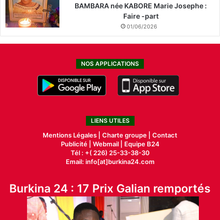
BAMBARA née KABORE Marie Josephe :
Faire -part
01/06/2026
NOS APPLICATIONS
LIENS UTILES
Mentions Légales |
Charte groupe |
Contact
Publicité
|
Webmail |
Equipe B24
Tél : +( 226) 25-33-38-30
Email: info[at]burkina24.com
Burkina 24 : 17 Prix Galian remportés