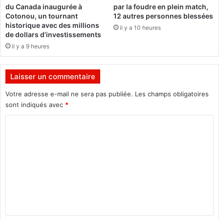
i
o
du Canada inaugurée à
par la foudre en plein match,
n
n
Cotonou, un tournant
12 autres personnes blessées
p
s
historique avec des millions
il y a 10 heures
o
é
de dollars d’investissements
u
l
il y a 9 heures
r
i
l
m
a
i
Laisser un commentaire
p
n
a
é
Votre adresse e-mail ne sera pas publiée.
Les champs obligatoires
i
s
sont indiqués avec
*
x
,
C
d
l
a
e
o
n
s
m
s
é
l
l
m
e
e
e
m
c
o
n
t
n
i
t
d
o