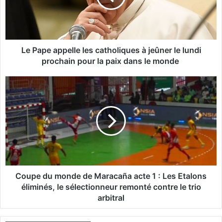
e
a
p
p
e
Le Pape appelle les catholiques à jeûner le lundi
l
prochain pour la paix dans le monde
l
e
C
l
o
e
u
s
p
c
e
a
d
t
u
h
m
o
o
l
n
Coupe du monde de Maracaña acte 1 : Les Etalons
i
d
éliminés, le sélectionneur remonté contre le trio
q
e
arbitral
u
d
e
e