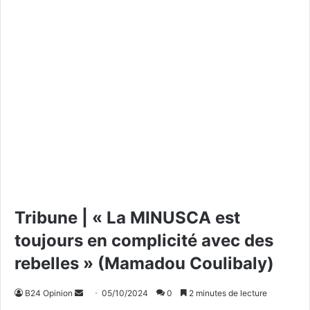
Tribune | « La MINUSCA est
toujours en complicité avec des
rebelles » (Mamadou Coulibaly)
B24 Opinion
E
05/10/2024
0
2 minutes de lecture
n