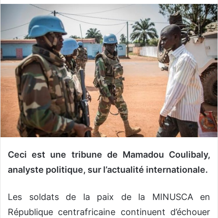
v
o
y
e
r
u
n
c
o
u
r
r
i
Ceci est une tribune de Mamadou Coulibaly,
e
analyste politique, sur l’actualité internationale.
l
Les soldats de la paix de la MINUSCA en
République centrafricaine continuent d’échouer