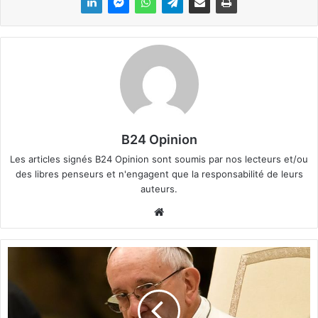
B24 Opinion
Les articles signés B24 Opinion sont soumis par nos lecteurs et/ou
des libres penseurs et n'engagent que la responsabilité de leurs
auteurs.
We
bsi
te
L
e
P
a
p