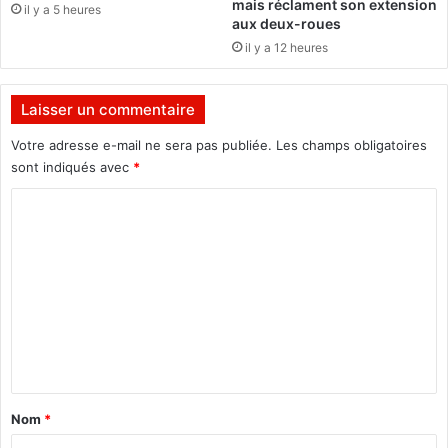
mais réclament son extension
il y a 5 heures
n
e
aux deux-roues
a
o
il y a 12 heures
u
b
t
l
i
i
Laisser un commentaire
q
g
u
a
Votre adresse e-mail ne sera pas publiée.
Les champs obligatoires
e
t
sont indiqués avec
*
v
i
i
C
o
e
n
o
n
p
m
n
o
e
u
m
n
r
e
t
l
r
e
n
e
b
t
n
i
f
a
e
Nom
*
o
n
i