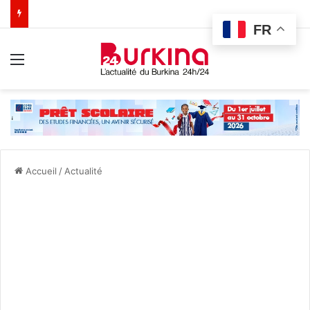
FR
Menu
Accueil
/
Actualité