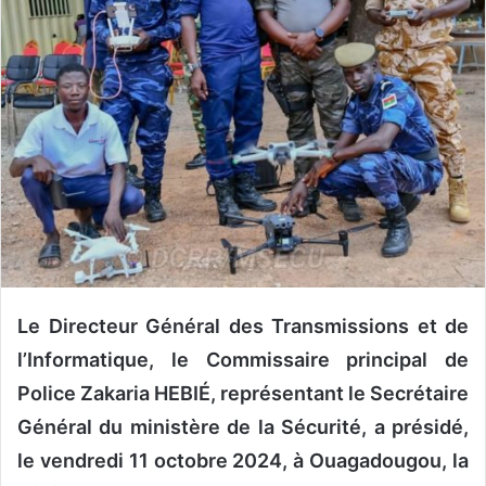
n
c
o
u
r
r
i
e
l
Le Directeur Général des Transmissions et de
l’Informatique, le Commissaire principal de
Police Zakaria HEBIÉ, représentant le Secrétaire
Général du ministère de la Sécurité, a présidé,
le vendredi 11 octobre 2024, à Ouagadougou, la