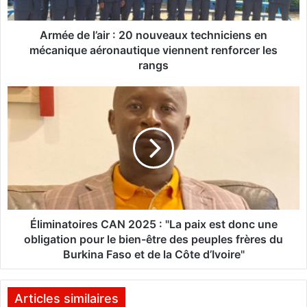
l
’
a
Armée de l’air : 20 nouveaux techniciens en
i
mécanique aéronautique viennent renforcer les
r
rangs
:
É
2
l
0
i
n
m
o
i
u
n
v
a
e
t
a
o
u
i
Éliminatoires CAN 2025 : "La paix est donc une
x
r
obligation pour le bien-être des peuples frères du
t
e
Burkina Faso et de la Côte d’Ivoire"
e
s
c
C
h
A
Articles similaires
n