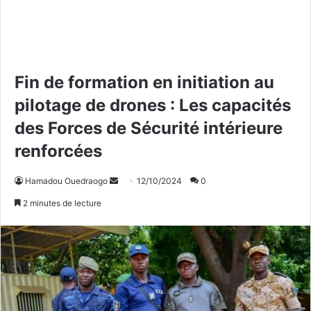
Fin de formation en initiation au
pilotage de drones : Les capacités
des Forces de Sécurité intérieure
renforcées
Hamadou Ouedraogo
E
12/10/2024
0
n
2 minutes de lecture
v
o
y
e
r
u