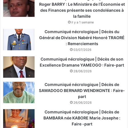
Roger BARRY : Le Ministère de l’Économie et
e
des Finances présente ses condoléances à
d
la famille
’
il y a 1 semaine
I
v
Communiqué nécrologique | Décès du
o
Général de Division Nabéré Honoré TRAORÉ
i
: Remerciements
r
03/07/2026
e
"
Communiqué nécrologique | Décès de son
Excellence Dramane YAMEOGO : Faire-part
28/06/2026
Communiqué nécrologique | Décès de
SAWADOGO BERNARD WENDIKONTE : Faire-
part
26/06/2026
Communiqué nécrologique | Décès de
BAMBARA née KABORE Marie Josephe :
Faire -part