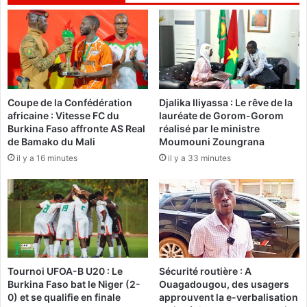
N
i
2
c
0
i
2
e
5
n
:
s
"
e
Coupe de la Confédération
Djalika Iliyassa : Le rêve de la
L
africaine : Vitesse FC du
lauréate de Gorom-Gorom
n
a
Burkina Faso affronte AS Real
réalisé par le ministre
m
p
de Bamako du Mali
Moumouni Zoungrana
é
a
il y a 16 minutes
il y a 33 minutes
c
i
a
x
n
e
i
s
q
t
u
d
e
o
a
n
Tournoi UFOA-B U20 : Le
Sécurité routière : A
é
c
Burkina Faso bat le Niger (2-
Ouagadougou, des usagers
r
u
0) et se qualifie en finale
approuvent la e-verbalisation
o
n