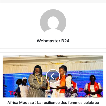
Webmaster B24
A
f
r
i
c
a
M
o
u
s
Africa Mousso : La résilience des femmes célébrée