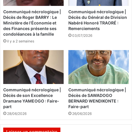
m
p
Communiqué nécrologique |
Communiqué nécrologique |
e
r
Décès de Roger BARRY : Le
Décès du Général de Division
s
o
Ministère de l’Économie et
Nabéré Honoré TRAORÉ :
c
m
des Finances présente ses
Remerciements
é
e
condoléances à la famille
03/07/2026
l
t
il y a 2 semaines
é
t
b
e
r
n
é
t
e
l
p
e
o
u
u
r
Communiqué nécrologique |
Communiqué nécrologique |
r
c
Décès de son Excellence
Décès de SAWADOGO
l
h
Dramane YAMEOGO : Faire-
BERNARD WENDIKONTE :
a
a
part
Faire-part
8
n
28/06/2026
26/06/2026
e
c
f
e
o
d
Laisser un commentaire