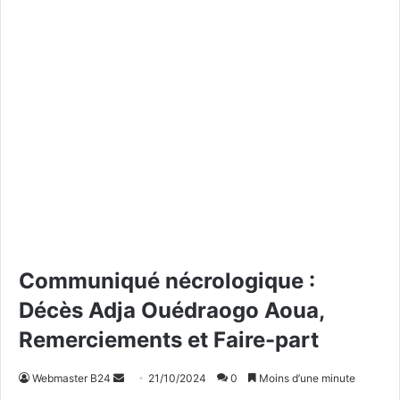
Communiqué nécrologique :
Décès Adja Ouédraogo Aoua,
Remerciements et Faire-part
Webmaster B24
E
21/10/2024
0
Moins d’une minute
n