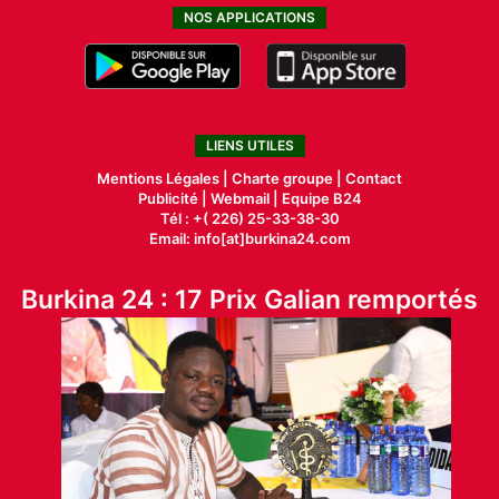
NOS APPLICATIONS
LIENS UTILES
Mentions Légales |
Charte groupe |
Contact
Publicité
|
Webmail |
Equipe B24
Tél : +( 226) 25-33-38-30
Email: info[at]burkina24.com
Burkina 24 : 17 Prix Galian remportés