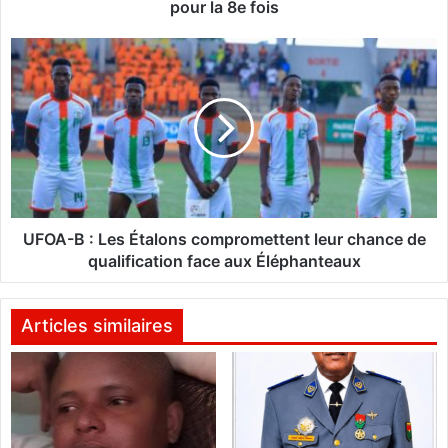
s
pour la 8e fois
o
U
:
F
L
O
a
A
r
-
é
B
s
:
i
L
l
e
i
s
UFOA-B : Les Étalons compromettent leur chance de
e
É
qualification face aux Éléphanteaux
n
t
c
a
e
l
Articles similaires
d
o
e
n
s
s
f
c
e
o
m
m