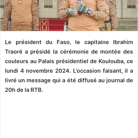
o
u
r
r
i
Le président du Faso, le capitaine Ibrahim
e
l
Traoré a présidé la cérémonie de montée des
couleurs au Palais présidentiel de Koulouba, ce
lundi 4 novembre 2024. L’occasion faisant, il a
livré un message qui a été diffusé au journal de
20h de la RTB.