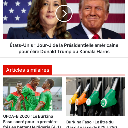
m
a
T
t
r
s
a
-
o
U
r
n
é
i
:
s
États-Unis : Jour-J de la Présidentielle américaine
«
:
pour élire Donald Trump ou Kamala Harris
J
F
o
a
u
Articles similaires
i
r
r
-
e
J
u
d
n
e
e
l
r
a
é
UFOA-B 2026 : Le Burkina
P
Faso sacré pour la première
v
Burkina Faso : Le litre du
r
fois en battant le Nigeria (4-1)
Gasoil passe de 675 à 750
o