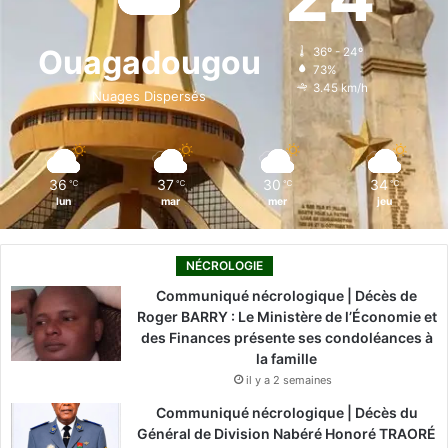
b
e
u
a
o
o
d
b
g
k
Ouagadougou
36º - 24º
73%
o
i
e
r
3.45 km/h
Nuages Dispersés
k
n
a
m
36
37
30
34
℃
℃
℃
℃
lun
mar
mer
jeu
NÉCROLOGIE
Communiqué nécrologique | Décès de
Roger BARRY : Le Ministère de l’Économie et
des Finances présente ses condoléances à
la famille
il y a 2 semaines
Communiqué nécrologique | Décès du
Général de Division Nabéré Honoré TRAORÉ