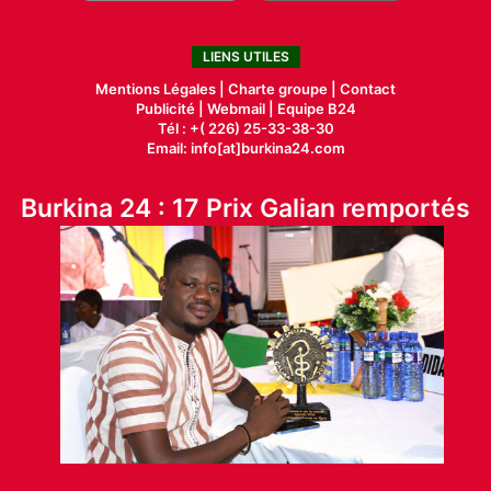
LIENS UTILES
Mentions Légales |
Charte groupe |
Contact
Publicité
|
Webmail |
Equipe B24
Tél : +( 226) 25-33-38-30
Email: info[at]burkina24.com
Burkina 24 : 17 Prix Galian remportés