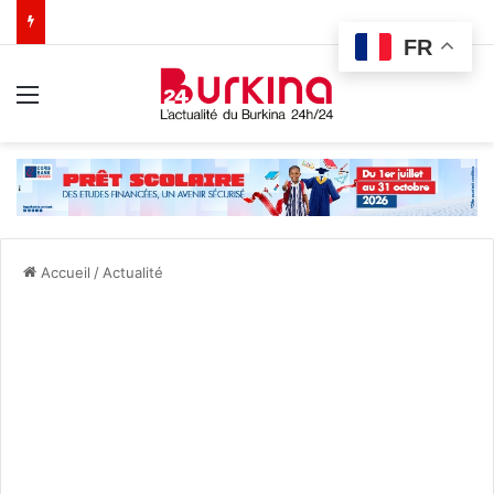
FR
Menu
Accueil
/
Actualité