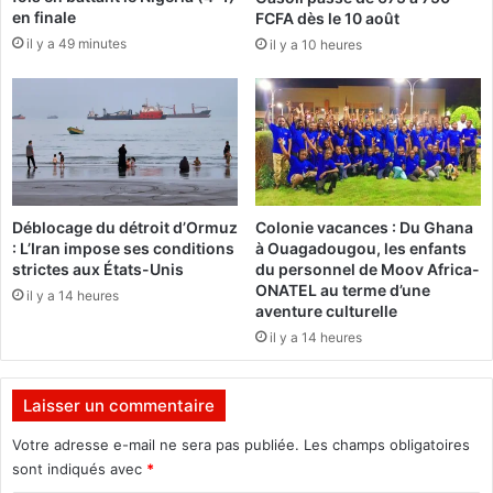
é
en finale
FCFA dès le 10 août
l
s
il y a 49 minutes
u
il y a 10 heures
i
t
d
i
e
o
n
n
t
,
i
c
e
'
l
Déblocage du détroit d’Ormuz
Colonie vacances : Du Ghana
e
l
: L’Iran impose ses conditions
à Ouagadougou, les enfants
s
e
strictes aux États-Unis
du personnel de Moov Africa-
t
a
ONATEL au terme d’une
il y a 14 heures
f
m
aventure culturelle
a
é
il y a 14 heures
i
r
r
i
e
c
Laisser un commentaire
f
a
a
i
Votre adresse e-mail ne sera pas publiée.
Les champs obligatoires
c
n
sont indiqués avec
*
e
e