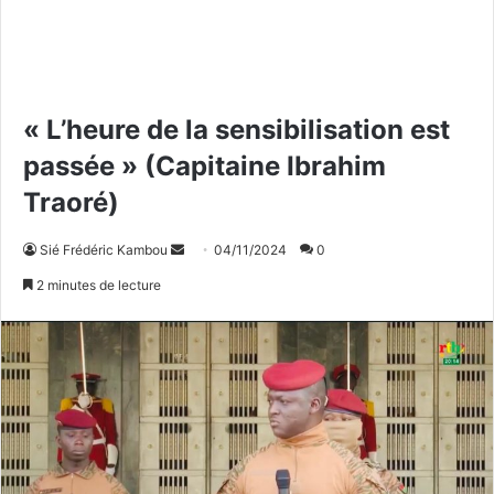
« L’heure de la sensibilisation est
passée » (Capitaine Ibrahim
Traoré)
Sié Frédéric Kambou
E
04/11/2024
0
n
2 minutes de lecture
v
o
y
e
r
u
n
c