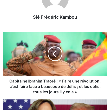
Sié Frédéric Kambou
C
a
p
i
t
a
i
n
e
I
Capitaine Ibrahim Traoré : « Faire une révolution,
b
c'est faire face à beaucoup de défis ; et les défis,
r
tous les jours il y en a »
a
h
É
i
t