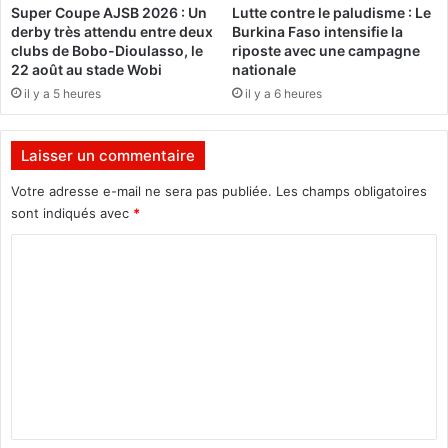
Super Coupe AJSB 2026 : Un
Lutte contre le paludisme : Le
s
e
derby très attendu entre deux
Burkina Faso intensifie la
t
r
clubs de Bobo-Dioulasso, le
riposte avec une campagne
i
o
22 août au stade Wobi
nationale
o
p
il y a 5 heures
il y a 6 heures
n
u
d
s
u
«
Laisser un commentaire
f
D
i
o
Votre adresse e-mail ne sera pas publiée.
Les champs obligatoires
n
s
sont indiqués avec
*
a
s
n
C
é
c
»
o
e
m
m
e
m
n
e
t
d
n
u
t
c