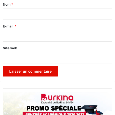
l
a
Nom
*
i
i
m
r
a
t
e
E-mail
*
*
Site web