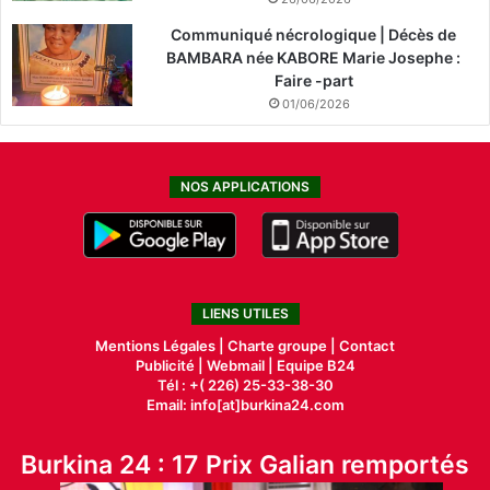
Communiqué nécrologique | Décès de
BAMBARA née KABORE Marie Josephe :
Faire -part
01/06/2026
NOS APPLICATIONS
LIENS UTILES
Mentions Légales |
Charte groupe |
Contact
Publicité
|
Webmail |
Equipe B24
Tél : +( 226) 25-33-38-30
Email: info[at]burkina24.com
Burkina 24 : 17 Prix Galian remportés