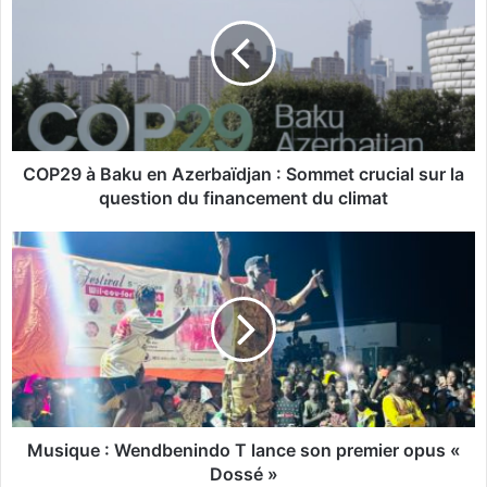
P
2
9
à
B
a
k
u
COP29 à Baku en Azerbaïdjan : Sommet crucial sur la
e
question du financement du climat
n
A
M
z
u
e
s
r
i
b
q
a
u
ï
e
d
:
j
W
a
e
Musique : Wendbenindo T lance son premier opus «
n
n
Dossé »