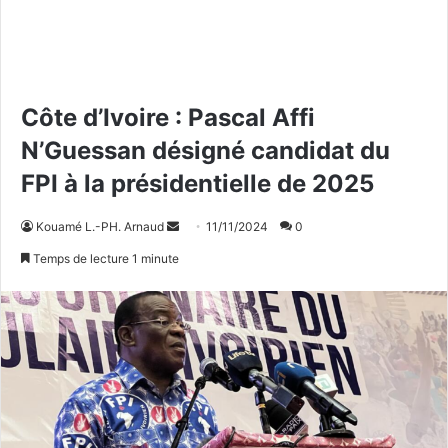
Côte d’Ivoire : Pascal Affi
N’Guessan désigné candidat du
FPI à la présidentielle de 2025
Kouamé L.-PH. Arnaud
E
11/11/2024
0
n
Temps de lecture 1 minute
v
o
y
e
r
u
n
c