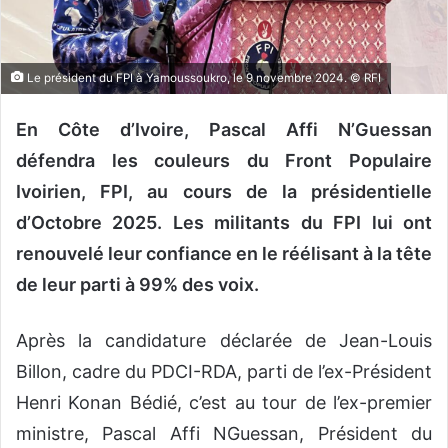
o
u
r
Le président du FPI à Yamoussoukro, le 9 novembre 2024. © RFI
r
i
En Côte d’Ivoire, Pascal Affi N’Guessan
e
défendra les couleurs du Front Populaire
l
Ivoirien, FPI, au cours de la présidentielle
d’Octobre 2025. Les militants du FPI lui ont
renouvelé leur confiance en le réélisant à la tête
de leur parti à 99% des voix.
Après la candidature déclarée de Jean-Louis
Billon, cadre du PDCI-RDA, parti de l’ex-Président
Henri Konan Bédié, c’est au tour de l’ex-premier
ministre, Pascal Affi NGuessan, Président du