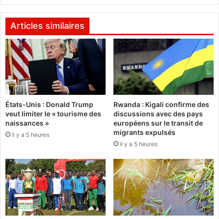
:
d
S
b
o
e
Articles similaires
m
n
m
i
e
n
t
d
c
o
r
T
u
l
États-Unis : Donald Trump
Rwanda : Kigali confirme des
c
a
veut limiter le « tourisme des
discussions avec des pays
i
n
naissances »
européens sur le transit de
a
c
migrants expulsés
il y a 5 heures
l
e
il y a 5 heures
s
s
u
o
r
n
l
p
a
r
q
e
u
m
e
i